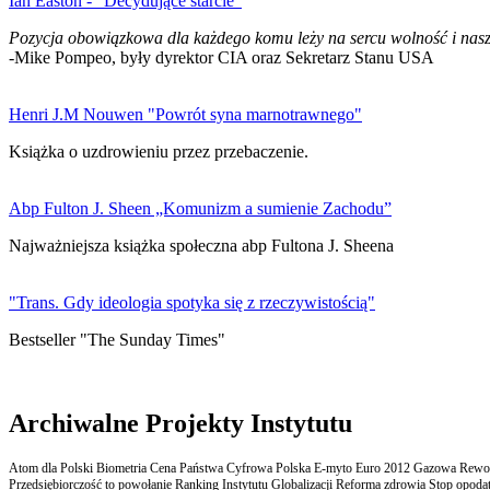
Ian Easton - "Decydujące starcie"
Pozycja obowiązkowa dla każdego komu leży na sercu wolność i nasz
-Mike Pompeo, były dyrektor CIA oraz Sekretarz Stanu USA
Henri J.M Nouwen "Powrót syna marnotrawnego"
Książka o uzdrowieniu przez przebaczenie.
Abp Fulton J. Sheen „Komunizm a sumienie Zachodu”
Najważniejsza książka społeczna abp Fultona J. Sheena
"Trans. Gdy ideologia spotyka się z rzeczywistością"
Bestseller "The Sunday Times"
Archiwalne Projekty Instytutu
Atom dla Polski Biometria Cena Państwa Cyfrowa Polska E-myto Euro 2012 Gazowa Rewolu
Przedsiębiorczość to powołanie Ranking Instytutu Globalizacji Reforma zdrowia Stop opodatk