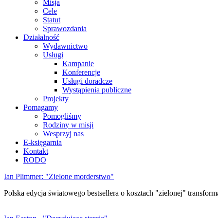
Misja
Cele
Statut
Sprawozdania
Działalność
Wydawnictwo
Usługi
Kampanie
Konferencje
Usługi doradcze
Wystąpienia publiczne
Projekty
Pomagamy
Pomogliśmy
Rodziny w misji
Wesprzyj nas
E-księgarnia
Kontakt
RODO
Ian Plimmer: "Zielone morderstwo"
Polska edycja światowego bestsellera o kosztach "zielonej" transforma