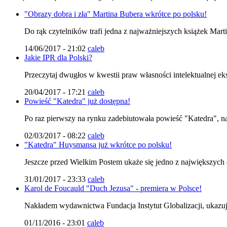
"Obrazy dobra i zła" Martina Bubera wkrótce po polsku!
Do rąk czytelników trafi jedna z najważniejszych książek Marti
14/06/2017 - 21:02
caleb
Jakie IPR dla Polski?
Przeczytaj dwugłos w kwestii praw własności intelektualnej eks
20/04/2017 - 17:21
caleb
Powieść "Katedra" już dostępna!
Po raz pierwszy na rynku zadebiutowała powieść "Katedra", na
02/03/2017 - 08:22
caleb
"Katedra" Huysmansa już wkrótce po polsku!
Jeszcze przed Wielkim Postem ukaże się jedno z największych dz
31/01/2017 - 23:33
caleb
Karol de Foucauld "Duch Jezusa" - premiera w Polsce!
Nakładem wydawnictwa Fundacja Instytut Globalizacji, ukazuj
01/11/2016 - 23:01
caleb