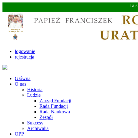
Ta s
logowanie
rejestracja
Główna
O nas
Historia
Ludzie
Zarząd Fundacji
Rada Fundacji
Rada Naukowa
Zespół
Sukcesy
Archiwalia
OPP