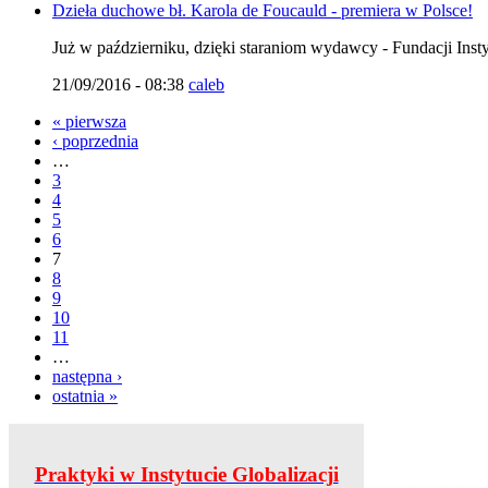
Dzieła duchowe bł. Karola de Foucauld - premiera w Polsce!
Już w październiku, dzięki staraniom wydawcy - Fundacji Insty
21/09/2016 - 08:38
caleb
« pierwsza
‹ poprzednia
…
3
4
5
6
7
8
9
10
11
…
następna ›
ostatnia »
Praktyki w Instytucie Globalizacji