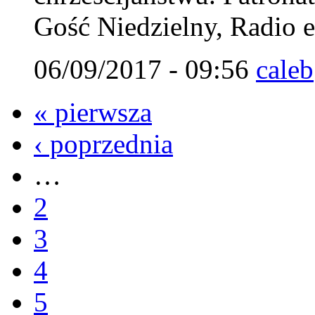
Gość Niedzielny, Radio 
06/09/2017 - 09:56
caleb
« pierwsza
‹ poprzednia
…
2
3
4
5