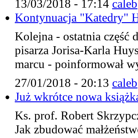
13/03/2018 - 17:14
caleb
Kontynuacja "Katedry" 
Kolejna - ostatnia część 
pisarza Jorisa-Karla Huy
marcu - poinformował w
27/01/2018 - 20:13
caleb
Już wkrótce nowa książk
Ks. prof. Robert Skrzypc
Jak zbudować małżeństwo