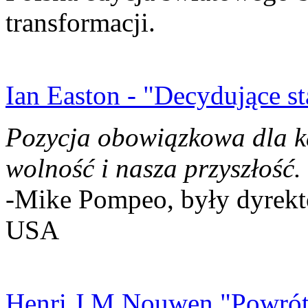
transformacji.
Ian Easton - "Decydujące st
Pozycja obowiązkowa dla k
wolność i nasza przyszłość.
-Mike Pompeo, były dyrekto
USA
Henri J.M Nouwen "Powrót