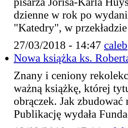
pisarza Jorisa-Karla Huys
dzienne w rok po wydaniu
"Katedry", w przekładzi
27/03/2018 - 14:47
caleb
Nowa książka ks. Robert
Znany i ceniony rekolekcj
ważną książkę, której ty
obrączek. Jak zbudować m
Publikację wydała Fundac