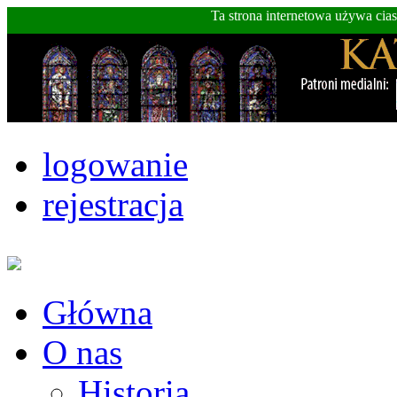
Ta strona internetowa używa cia
logowanie
rejestracja
Główna
O nas
Historia