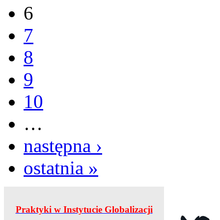
6
7
8
9
10
…
następna ›
ostatnia »
Praktyki w Instytucie Globalizacji