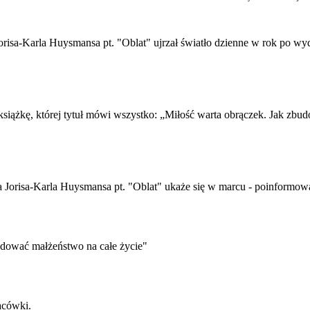
 Jorisa-Karla Huysmansa pt. "Oblat" ujrzał światło dzienne w rok po wy
 książkę, której tytuł mówi wszystko: „Miłość warta obrączek. Jak zbu
arza Jorisa-Karla Huysmansa pt. "Oblat" ukaże się w marcu - poinformo
udować małżeństwo na całe życie"
acówki.