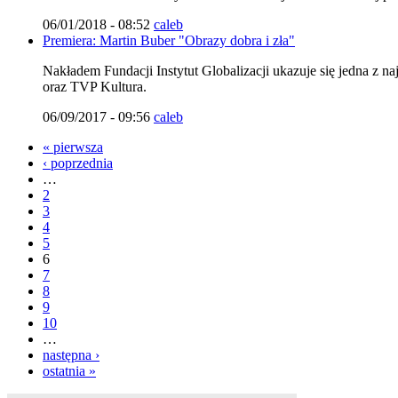
06/01/2018 - 08:52
caleb
Premiera: Martin Buber "Obrazy dobra i zła"
Nakładem Fundacji Instytut Globalizacji ukazuje się jedna z n
oraz TVP Kultura.
06/09/2017 - 09:56
caleb
« pierwsza
‹ poprzednia
…
2
3
4
5
6
7
8
9
10
…
następna ›
ostatnia »