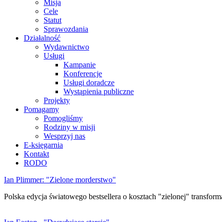
Misja
Cele
Statut
Sprawozdania
Działalność
Wydawnictwo
Usługi
Kampanie
Konferencje
Usługi doradcze
Wystąpienia publiczne
Projekty
Pomagamy
Pomogliśmy
Rodziny w misji
Wesprzyj nas
E-księgarnia
Kontakt
RODO
Ian Plimmer: "Zielone morderstwo"
Polska edycja światowego bestsellera o kosztach "zielonej" transforma