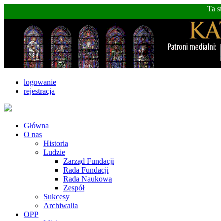
Ta s
logowanie
rejestracja
Główna
O nas
Historia
Ludzie
Zarząd Fundacji
Rada Fundacji
Rada Naukowa
Zespół
Sukcesy
Archiwalia
OPP