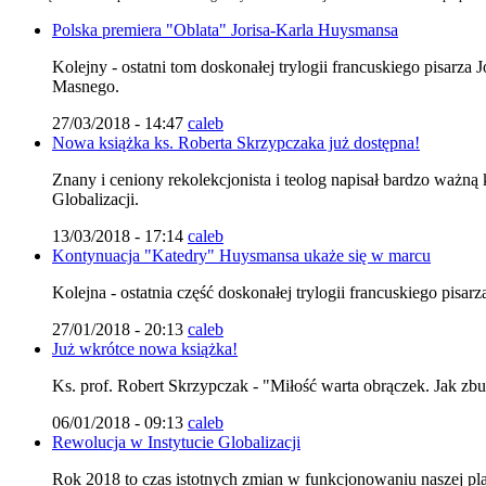
Polska premiera "Oblata" Jorisa-Karla Huysmansa
Kolejny - ostatni tom doskonałej trylogii francuskiego pisarza
Masnego.
27/03/2018 - 14:47
caleb
Nowa książka ks. Roberta Skrzypczaka już dostępna!
Znany i ceniony rekolekcjonista i teolog napisał bardzo ważną
Globalizacji.
13/03/2018 - 17:14
caleb
Kontynuacja "Katedry" Huysmansa ukaże się w marcu
Kolejna - ostatnia część doskonałej trylogii francuskiego pis
27/01/2018 - 20:13
caleb
Już wkrótce nowa książka!
Ks. prof. Robert Skrzypczak - "Miłość warta obrączek. Jak zb
06/01/2018 - 09:13
caleb
Rewolucja w Instytucie Globalizacji
Rok 2018 to czas istotnych zmian w funkcjonowaniu naszej pl