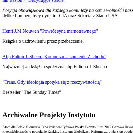
Ian Easton - "Decydujące starcie"
Pozycja obowiązkowa dla każdego komu leży na sercu wolność i nasz
-Mike Pompeo, były dyrektor CIA oraz Sekretarz Stanu USA
Henri J.M Nouwen "Powrót syna marnotrawnego"
Książka o uzdrowieniu przez przebaczenie.
Abp Fulton J. Sheen „Komunizm a sumienie Zachodu”
Najważniejsza książka społeczna abp Fultona J. Sheena
"Trans. Gdy ideologia spotyka się z rzeczywistością"
Bestseller "The Sunday Times"
Archiwalne Projekty Instytutu
Atom dla Polski Biometria Cena Państwa Cyfrowa Polska E-myto Euro 2012 Gazowa Rewolu
Przedsiębiorczość to powołanie Ranking Instytutu Globalizacji Reforma zdrowia Stop opodatk