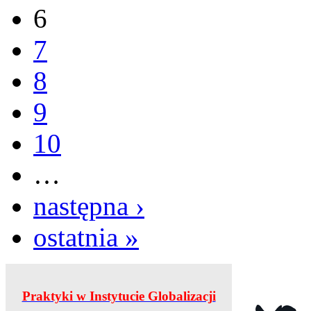
6
7
8
9
10
…
następna ›
ostatnia »
Praktyki w Instytucie Globalizacji