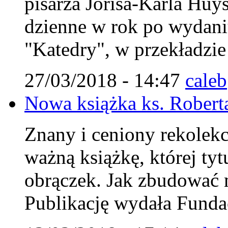
pisarza Jorisa-Karla Huys
dzienne w rok po wydaniu
"Katedry", w przekładzi
27/03/2018 - 14:47
caleb
Nowa książka ks. Robert
Znany i ceniony rekolekcj
ważną książkę, której ty
obrączek. Jak zbudować m
Publikację wydała Fundac