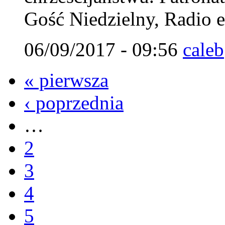
Gość Niedzielny, Radio 
06/09/2017 - 09:56
caleb
« pierwsza
‹ poprzednia
…
2
3
4
5