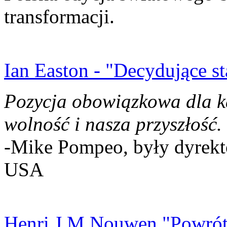
transformacji.
Ian Easton - "Decydujące st
Pozycja obowiązkowa dla k
wolność i nasza przyszłość.
-Mike Pompeo, były dyrekto
USA
Henri J.M Nouwen "Powrót