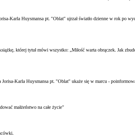
 Jorisa-Karla Huysmansa pt. "Oblat" ujrzał światło dzienne w rok po wy
 książkę, której tytuł mówi wszystko: „Miłość warta obrączek. Jak zbu
arza Jorisa-Karla Huysmansa pt. "Oblat" ukaże się w marcu - poinformo
udować małżeństwo na całe życie"
acówki.