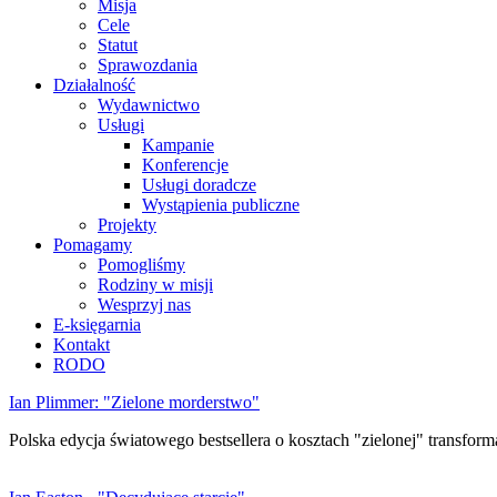
Misja
Cele
Statut
Sprawozdania
Działalność
Wydawnictwo
Usługi
Kampanie
Konferencje
Usługi doradcze
Wystąpienia publiczne
Projekty
Pomagamy
Pomogliśmy
Rodziny w misji
Wesprzyj nas
E-księgarnia
Kontakt
RODO
Ian Plimmer: "Zielone morderstwo"
Polska edycja światowego bestsellera o kosztach "zielonej" transforma