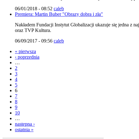
06/01/2018 - 08:52
caleb
Premiera: Martin Buber "Obrazy dobra i zła"
Nakładem Fundacji Instytut Globalizacji ukazuje się jedna z n
oraz TVP Kultura.
06/09/2017 - 09:56
caleb
« pierwsza
‹ poprzednia
…
2
3
4
5
6
7
8
9
10
…
następna ›
ostatnia »