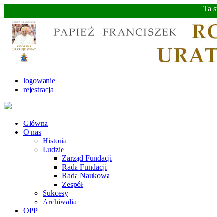
Ta s
logowanie
rejestracja
Główna
O nas
Historia
Ludzie
Zarząd Fundacji
Rada Fundacji
Rada Naukowa
Zespół
Sukcesy
Archiwalia
OPP