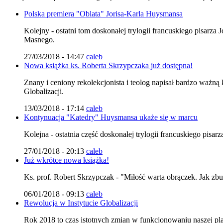
Polska premiera "Oblata" Jorisa-Karla Huysmansa
Kolejny - ostatni tom doskonałej trylogii francuskiego pisarza
Masnego.
27/03/2018 - 14:47
caleb
Nowa książka ks. Roberta Skrzypczaka już dostępna!
Znany i ceniony rekolekcjonista i teolog napisał bardzo ważną
Globalizacji.
13/03/2018 - 17:14
caleb
Kontynuacja "Katedry" Huysmansa ukaże się w marcu
Kolejna - ostatnia część doskonałej trylogii francuskiego pis
27/01/2018 - 20:13
caleb
Już wkrótce nowa książka!
Ks. prof. Robert Skrzypczak - "Miłość warta obrączek. Jak zb
06/01/2018 - 09:13
caleb
Rewolucja w Instytucie Globalizacji
Rok 2018 to czas istotnych zmian w funkcjonowaniu naszej pl