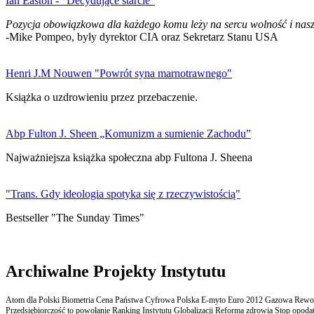
Ian Easton - "Decydujące starcie"
Pozycja obowiązkowa dla każdego komu leży na sercu wolność i nasz
-Mike Pompeo, były dyrektor CIA oraz Sekretarz Stanu USA
Henri J.M Nouwen "Powrót syna marnotrawnego"
Książka o uzdrowieniu przez przebaczenie.
Abp Fulton J. Sheen „Komunizm a sumienie Zachodu”
Najważniejsza książka społeczna abp Fultona J. Sheena
"Trans. Gdy ideologia spotyka się z rzeczywistością"
Bestseller "The Sunday Times"
Archiwalne Projekty Instytutu
Atom dla Polski Biometria Cena Państwa Cyfrowa Polska E-myto Euro 2012 Gazowa Rewolu
Przedsiębiorczość to powołanie Ranking Instytutu Globalizacji Reforma zdrowia Stop opodatk