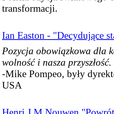
transformacji.
Ian Easton - "Decydujące st
Pozycja obowiązkowa dla k
wolność i nasza przyszłość.
-Mike Pompeo, były dyrekto
USA
Henri J.M Nouwen "Powrót