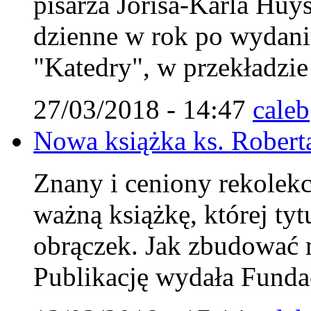
pisarza Jorisa-Karla Huys
dzienne w rok po wydaniu
"Katedry", w przekładzi
27/03/2018 - 14:47
caleb
Nowa książka ks. Robert
Znany i ceniony rekolekcj
ważną książkę, której ty
obrączek. Jak zbudować m
Publikację wydała Fundac