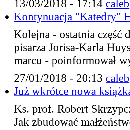
13/03/2018 - 17:14
caleb
Kontynuacja "Katedry" 
Kolejna - ostatnia część 
pisarza Jorisa-Karla Huy
marcu - poinformował w
27/01/2018 - 20:13
caleb
Już wkrótce nowa książk
Ks. prof. Robert Skrzypc
Jak zbudować małżeństwo