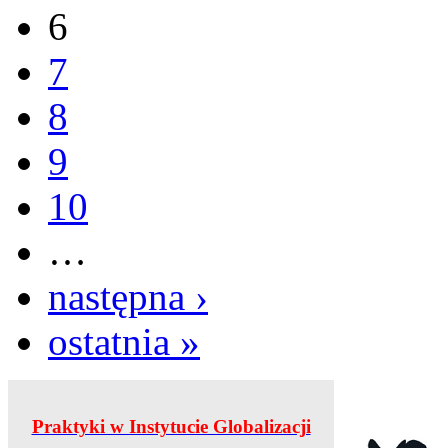
6
7
8
9
10
…
następna ›
ostatnia »
Praktyki w Instytucie Globalizacji