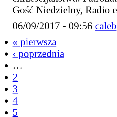
Gość Niedzielny, Radio 
06/09/2017 - 09:56
caleb
« pierwsza
‹ poprzednia
…
2
3
4
5