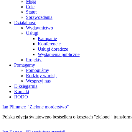
Misja
Cele
Statut
Sprawozdania
Działalność
Wydawnictwo
Usługi
Kampanie
Konferencje
Usługi doradcze
Wystąpienia publiczne
Projekty
Pomagamy
Pomogliśmy
Rodziny w misji
Wesprzyj nas
E-księgarnia
Kontakt
RODO
Ian Plimmer: "Zielone morderstwo"
Polska edycja światowego bestsellera o kosztach "zielonej" transforma