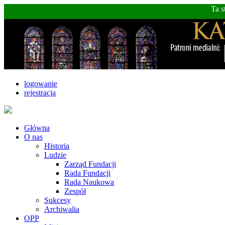
Ta s
logowanie
rejestracja
Główna
O nas
Historia
Ludzie
Zarząd Fundacji
Rada Fundacji
Rada Naukowa
Zespół
Sukcesy
Archiwalia
OPP