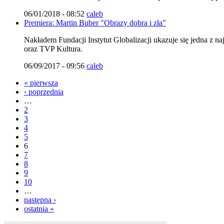
06/01/2018 - 08:52
caleb
Premiera: Martin Buber "Obrazy dobra i zła"
Nakładem Fundacji Instytut Globalizacji ukazuje się jedna z n
oraz TVP Kultura.
06/09/2017 - 09:56
caleb
« pierwsza
‹ poprzednia
…
2
3
4
5
6
7
8
9
10
…
następna ›
ostatnia »