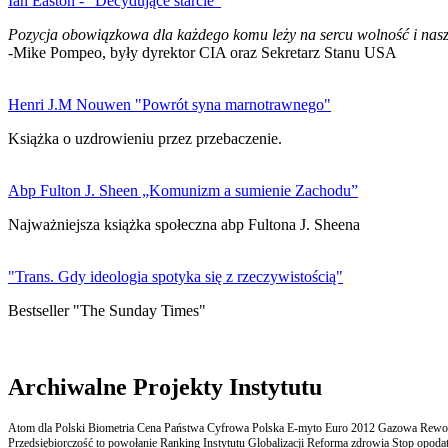
Ian Easton - "Decydujące starcie"
Pozycja obowiązkowa dla każdego komu leży na sercu wolność i nasz
-Mike Pompeo, były dyrektor CIA oraz Sekretarz Stanu USA
Henri J.M Nouwen "Powrót syna marnotrawnego"
Książka o uzdrowieniu przez przebaczenie.
Abp Fulton J. Sheen „Komunizm a sumienie Zachodu”
Najważniejsza książka społeczna abp Fultona J. Sheena
"Trans. Gdy ideologia spotyka się z rzeczywistością"
Bestseller "The Sunday Times"
Archiwalne Projekty Instytutu
Atom dla Polski Biometria Cena Państwa Cyfrowa Polska E-myto Euro 2012 Gazowa Rewolu
Przedsiębiorczość to powołanie Ranking Instytutu Globalizacji Reforma zdrowia Stop opodatk