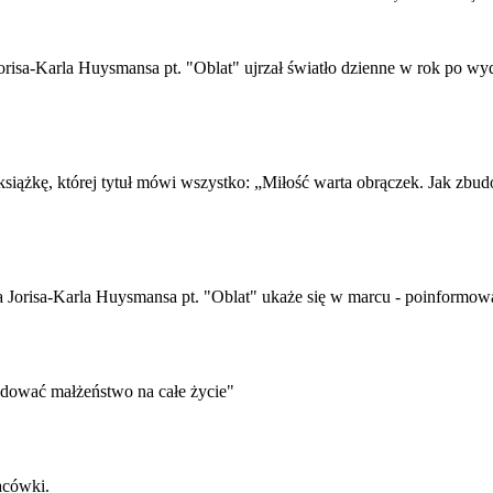
 Jorisa-Karla Huysmansa pt. "Oblat" ujrzał światło dzienne w rok po wy
 książkę, której tytuł mówi wszystko: „Miłość warta obrączek. Jak zbu
arza Jorisa-Karla Huysmansa pt. "Oblat" ukaże się w marcu - poinformo
udować małżeństwo na całe życie"
acówki.