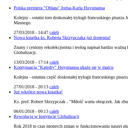
Polska premiera "Oblata" Jorisa-Karla Huysmansa
Kolejny - ostatni tom doskonałej trylogii francuskiego pisarza
Masnego.
27/03/2018 - 14:47
caleb
Nowa książka ks. Roberta Skrzypczaka już dostępna!
Znany i ceniony rekolekcjonista i teolog napisał bardzo ważną
Globalizacji.
13/03/2018 - 17:14
caleb
Kontynuacja "Katedry" Huysmansa ukaże się w marcu
Kolejna - ostatnia część doskonałej trylogii francuskiego pis
27/01/2018 - 20:13
caleb
Już wkrótce nowa książka!
Ks. prof. Robert Skrzypczak - "Miłość warta obrączek. Jak zb
06/01/2018 - 09:13
caleb
Rewolucja w Instytucie Globalizacji
Rok 2018 to czas istotnych zmian w funkcjonowaniu naszej pl