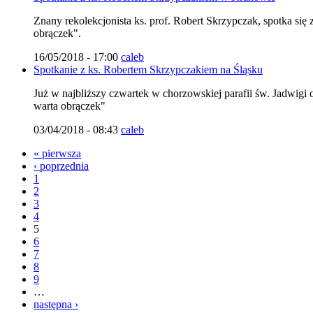
Znany rekolekcjonista ks. prof. Robert Skrzypczak, spotka si
obrączek".
16/05/2018 - 17:00
caleb
Spotkanie z ks. Robertem Skrzypczakiem na Śląsku
Już w najbliższy czwartek w chorzowskiej parafii św. Jadwigi
warta obrączek"
03/04/2018 - 08:43
caleb
« pierwsza
‹ poprzednia
1
2
3
4
5
6
7
8
9
…
następna ›