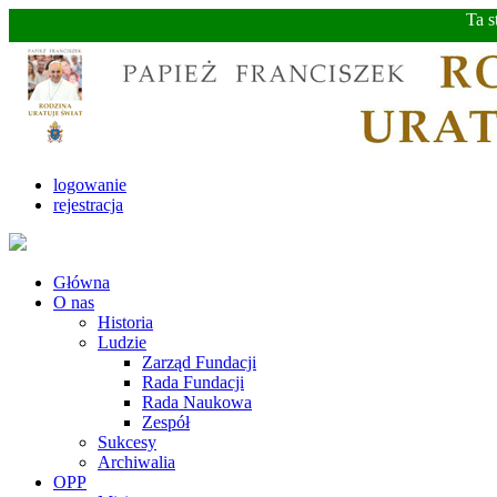
Ta s
logowanie
rejestracja
Główna
O nas
Historia
Ludzie
Zarząd Fundacji
Rada Fundacji
Rada Naukowa
Zespół
Sukcesy
Archiwalia
OPP