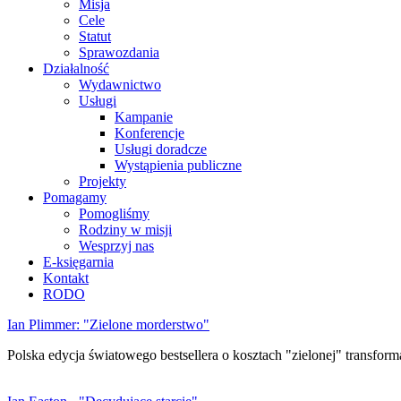
Misja
Cele
Statut
Sprawozdania
Działalność
Wydawnictwo
Usługi
Kampanie
Konferencje
Usługi doradcze
Wystąpienia publiczne
Projekty
Pomagamy
Pomogliśmy
Rodziny w misji
Wesprzyj nas
E-księgarnia
Kontakt
RODO
Ian Plimmer: "Zielone morderstwo"
Polska edycja światowego bestsellera o kosztach "zielonej" transforma