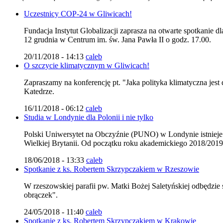
Uczestnicy COP-24 w Gliwicach!
Fundacja Instytut Globalizacji zaprasza na otwarte spotkanie 
12 grudnia w Centrum im. św. Jana Pawła II o godz. 17.00.
20/11/2018 - 14:13
caleb
O szczycie klimatycznym w Gliwicach!
Zapraszamy na konferencję pt. "Jaka polityka klimatyczna jest
Katedrze.
16/11/2018 - 06:12
caleb
Studia w Londynie dla Polonii i nie tylko
Polski Uniwersytet na Obczyźnie (PUNO) w Londynie istnieje j
Wielkiej Brytanii. Od początku roku akademickiego 2018/201
18/06/2018 - 13:33
caleb
Spotkanie z ks. Robertem Skrzypczakiem w Rzeszowie
W rzeszowskiej parafii pw. Matki Bożej Saletyńskiej odbędzie
obrączek".
24/05/2018 - 11:40
caleb
Spotkanie z ks. Robertem Skrzypczakiem w Krakowie