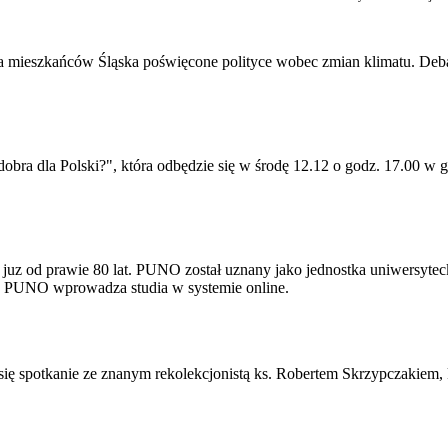
dla mieszkańców Śląska poświęcone polityce wobec zmian klimatu. Debat
 dobra dla Polski?", która odbędzie się w środę 12.12 o godz. 17.00 
uz od prawie 80 lat. PUNO został uznany jako jednostka uniwersyteck
9 PUNO wprowadza studia w systemie online.
 się spotkanie ze znanym rekolekcjonistą ks. Robertem Skrzypczakiem,