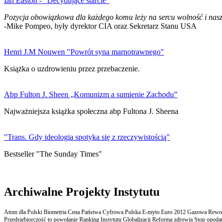
Ian Easton - "Decydujące starcie"
Pozycja obowiązkowa dla każdego komu leży na sercu wolność i nasz
-Mike Pompeo, były dyrektor CIA oraz Sekretarz Stanu USA
Henri J.M Nouwen "Powrót syna marnotrawnego"
Książka o uzdrowieniu przez przebaczenie.
Abp Fulton J. Sheen „Komunizm a sumienie Zachodu”
Najważniejsza książka społeczna abp Fultona J. Sheena
"Trans. Gdy ideologia spotyka się z rzeczywistością"
Bestseller "The Sunday Times"
Archiwalne Projekty Instytutu
Atom dla Polski Biometria Cena Państwa Cyfrowa Polska E-myto Euro 2012 Gazowa Rewolu
Przedsiębiorczość to powołanie Ranking Instytutu Globalizacji Reforma zdrowia Stop opodatk