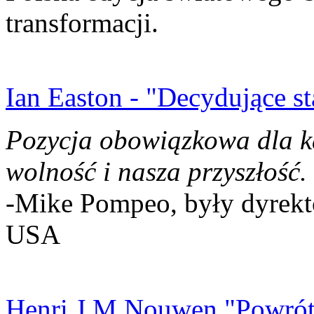
transformacji.
Ian Easton - "Decydujące st
Pozycja obowiązkowa dla k
wolność i nasza przyszłość.
-Mike Pompeo, były dyrekto
USA
Henri J.M Nouwen "Powrót