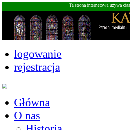
Ta strona internetowa używa cia
logowanie
rejestracja
Główna
O nas
Historia