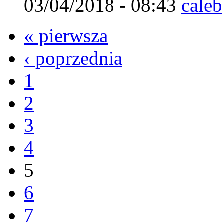
03/04/2018 - 08:43
caleb
« pierwsza
‹ poprzednia
1
2
3
4
5
6
7