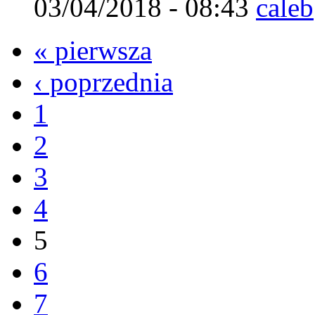
03/04/2018 - 08:43
caleb
« pierwsza
‹ poprzednia
1
2
3
4
5
6
7