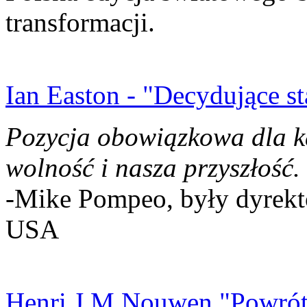
transformacji.
Ian Easton - "Decydujące st
Pozycja obowiązkowa dla k
wolność i nasza przyszłość.
-Mike Pompeo, były dyrekto
USA
Henri J.M Nouwen "Powrót