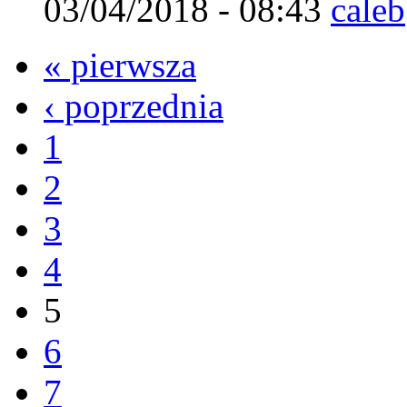
03/04/2018 - 08:43
caleb
« pierwsza
‹ poprzednia
1
2
3
4
5
6
7