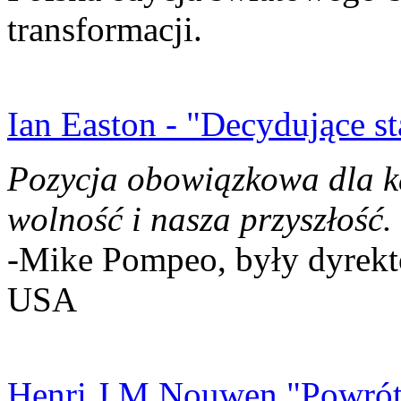
transformacji.
Ian Easton - "Decydujące st
Pozycja obowiązkowa dla k
wolność i nasza przyszłość.
-Mike Pompeo, były dyrekto
USA
Henri J.M Nouwen "Powrót