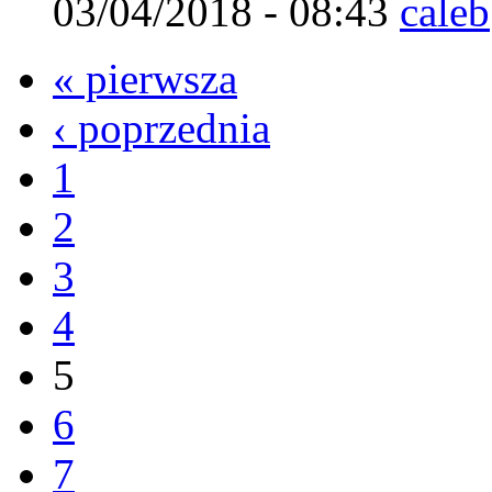
03/04/2018 - 08:43
caleb
« pierwsza
‹ poprzednia
1
2
3
4
5
6
7