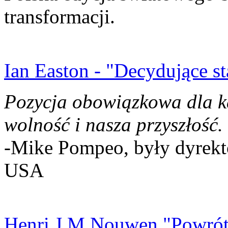
transformacji.
Ian Easton - "Decydujące st
Pozycja obowiązkowa dla k
wolność i nasza przyszłość.
-Mike Pompeo, były dyrekto
USA
Henri J.M Nouwen "Powrót