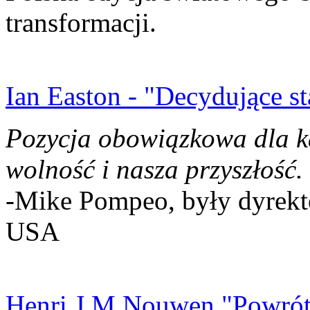
transformacji.
Ian Easton - "Decydujące st
Pozycja obowiązkowa dla k
wolność i nasza przyszłość.
-Mike Pompeo, były dyrekto
USA
Henri J.M Nouwen "Powrót