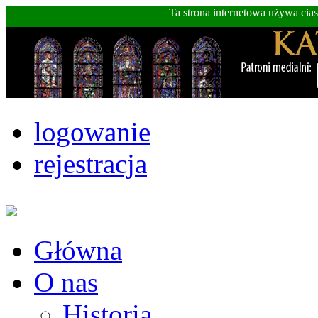
Ta strona internetowa używa cia
logowanie
rejestracja
Główna
O nas
Historia