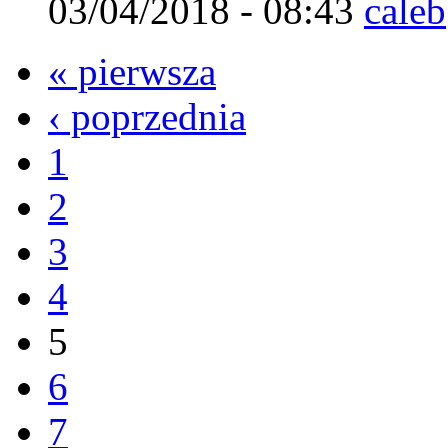
03/04/2018 - 08:43
caleb
« pierwsza
‹ poprzednia
1
2
3
4
5
6
7