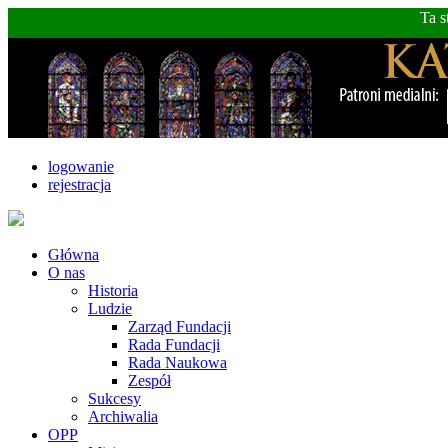
Ta s
logowanie
rejestracja
Główna
O nas
Historia
Ludzie
Zarząd Fundacji
Rada Fundacji
Rada Naukowa
Zespół
Sukcesy
Archiwalia
OPP