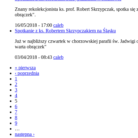
Znany rekolekcjonista ks. prof. Robert Skrzypczak, spotka si
obrączek".
16/05/2018 - 17:00
caleb
Spotkanie z ks. Robertem Skrzypczakiem na Śląsku
Już w najbliższy czwartek w chorzowskiej parafii św. Jadwigi
warta obrączek"
03/04/2018 - 08:43
caleb
« pierwsza
‹ poprzednia
1
2
3
4
5
6
7
8
9
…
następna ›