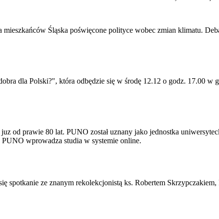
dla mieszkańców Śląska poświęcone polityce wobec zmian klimatu. Debat
 dobra dla Polski?", która odbędzie się w środę 12.12 o godz. 17.00 
uz od prawie 80 lat. PUNO został uznany jako jednostka uniwersyteck
9 PUNO wprowadza studia w systemie online.
 się spotkanie ze znanym rekolekcjonistą ks. Robertem Skrzypczakiem,