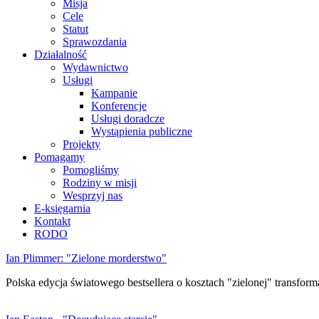
Misja
Cele
Statut
Sprawozdania
Działalność
Wydawnictwo
Usługi
Kampanie
Konferencje
Usługi doradcze
Wystąpienia publiczne
Projekty
Pomagamy
Pomogliśmy
Rodziny w misji
Wesprzyj nas
E-księgarnia
Kontakt
RODO
Ian Plimmer: "Zielone morderstwo"
Polska edycja światowego bestsellera o kosztach "zielonej" transforma