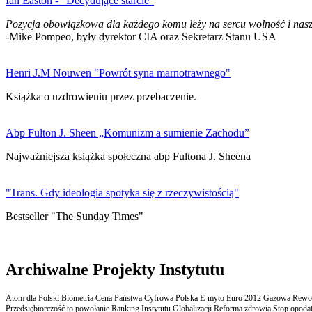
Ian Easton - "Decydujące starcie"
Pozycja obowiązkowa dla każdego komu leży na sercu wolność i nasz
-Mike Pompeo, były dyrektor CIA oraz Sekretarz Stanu USA
Henri J.M Nouwen "Powrót syna marnotrawnego"
Książka o uzdrowieniu przez przebaczenie.
Abp Fulton J. Sheen „Komunizm a sumienie Zachodu”
Najważniejsza książka społeczna abp Fultona J. Sheena
"Trans. Gdy ideologia spotyka się z rzeczywistością"
Bestseller "The Sunday Times"
Archiwalne Projekty Instytutu
Atom dla Polski Biometria Cena Państwa Cyfrowa Polska E-myto Euro 2012 Gazowa Rewolu
Przedsiębiorczość to powołanie Ranking Instytutu Globalizacji Reforma zdrowia Stop opodatk