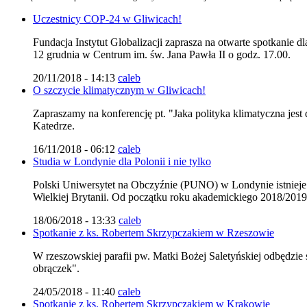
Uczestnicy COP-24 w Gliwicach!
Fundacja Instytut Globalizacji zaprasza na otwarte spotkanie 
12 grudnia w Centrum im. św. Jana Pawła II o godz. 17.00.
20/11/2018 - 14:13
caleb
O szczycie klimatycznym w Gliwicach!
Zapraszamy na konferencję pt. "Jaka polityka klimatyczna jest
Katedrze.
16/11/2018 - 06:12
caleb
Studia w Londynie dla Polonii i nie tylko
Polski Uniwersytet na Obczyźnie (PUNO) w Londynie istnieje j
Wielkiej Brytanii. Od początku roku akademickiego 2018/201
18/06/2018 - 13:33
caleb
Spotkanie z ks. Robertem Skrzypczakiem w Rzeszowie
W rzeszowskiej parafii pw. Matki Bożej Saletyńskiej odbędzie
obrączek".
24/05/2018 - 11:40
caleb
Spotkanie z ks. Robertem Skrzypczakiem w Krakowie