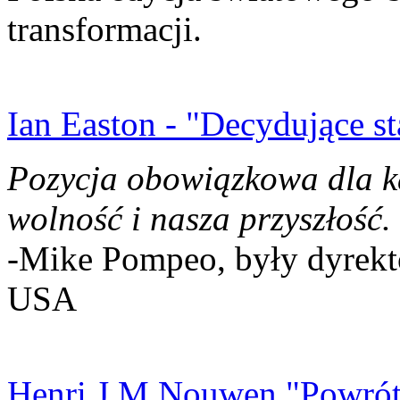
transformacji.
Ian Easton - "Decydujące st
Pozycja obowiązkowa dla k
wolność i nasza przyszłość.
-Mike Pompeo, były dyrekto
USA
Henri J.M Nouwen "Powrót