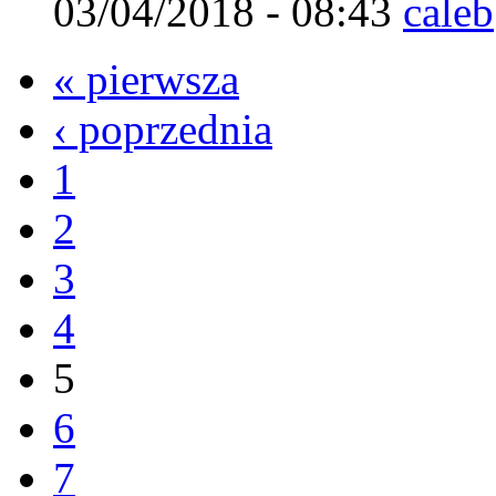
03/04/2018 - 08:43
caleb
« pierwsza
‹ poprzednia
1
2
3
4
5
6
7