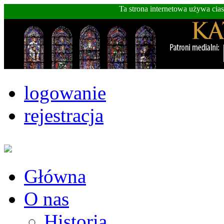
Ta strona internetowa używa cia
logowanie
rejestracja
Główna
O nas
Historia