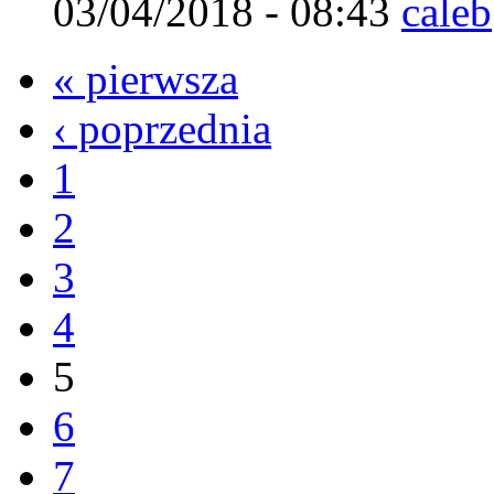
03/04/2018 - 08:43
caleb
« pierwsza
‹ poprzednia
1
2
3
4
5
6
7