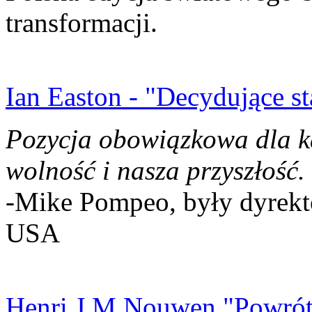
transformacji.
Ian Easton - "Decydujące st
Pozycja obowiązkowa dla k
wolność i nasza przyszłość.
-Mike Pompeo, były dyrekto
USA
Henri J.M Nouwen "Powrót