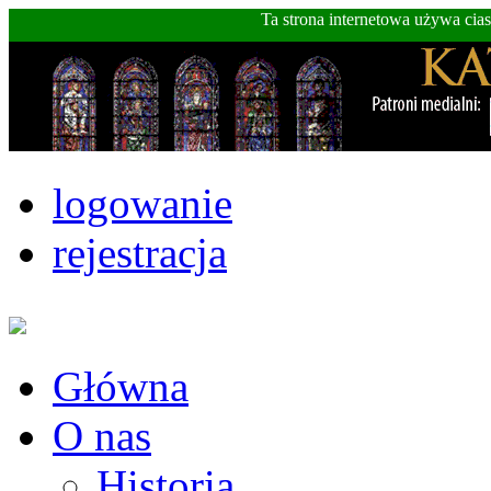
Ta strona internetowa używa cia
logowanie
rejestracja
Główna
O nas
Historia