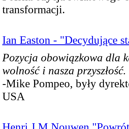
transformacji.
Ian Easton - "Decydujące st
Pozycja obowiązkowa dla k
wolność i nasza przyszłość.
-Mike Pompeo, były dyrekto
USA
Henri J.M Nouwen "Powrót