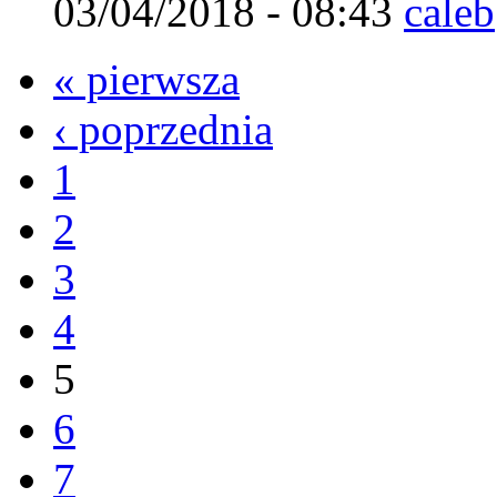
03/04/2018 - 08:43
caleb
« pierwsza
‹ poprzednia
1
2
3
4
5
6
7