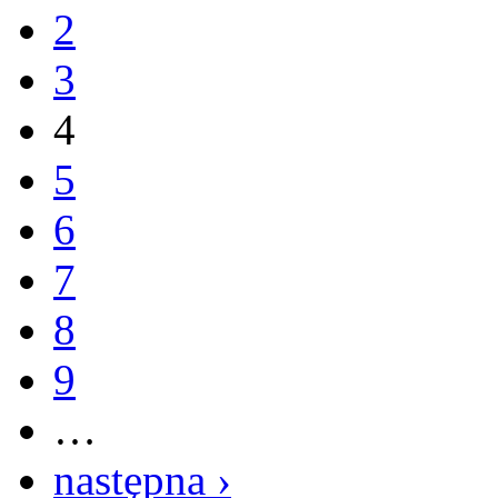
2
3
4
5
6
7
8
9
…
następna ›