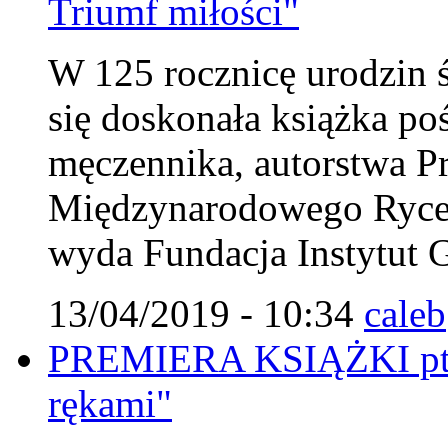
Triumf miłości"
W 125 rocznicę urodzin 
się doskonała książka p
męczennika, autorstwa 
Międzynarodowego Rycer
wyda Fundacja Instytut G
13/04/2019 - 10:34
caleb
PREMIERA KSIĄŻKI pt. 
rękami"