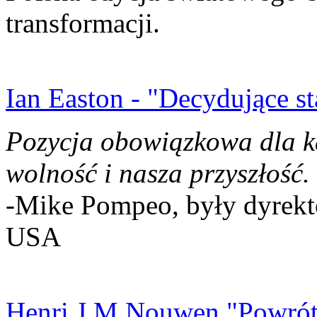
transformacji.
Ian Easton - "Decydujące st
Pozycja obowiązkowa dla k
wolność i nasza przyszłość.
-Mike Pompeo, były dyrekto
USA
Henri J.M Nouwen "Powrót