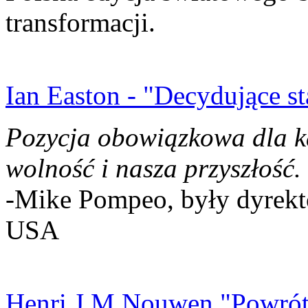
transformacji.
Ian Easton - "Decydujące st
Pozycja obowiązkowa dla k
wolność i nasza przyszłość.
-Mike Pompeo, były dyrekto
USA
Henri J.M Nouwen "Powrót