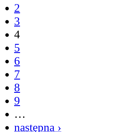
2
3
4
5
6
7
8
9
…
następna ›