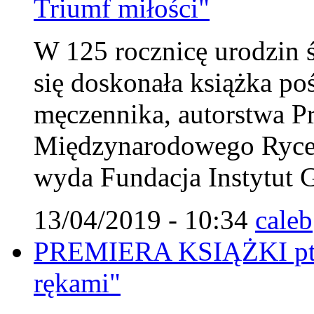
Triumf miłości"
W 125 rocznicę urodzin 
się doskonała książka p
męczennika, autorstwa 
Międzynarodowego Rycer
wyda Fundacja Instytut G
13/04/2019 - 10:34
caleb
PREMIERA KSIĄŻKI pt. 
rękami"