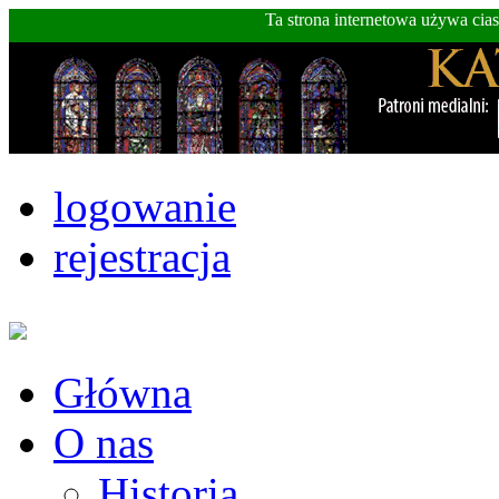
Ta strona internetowa używa cia
logowanie
rejestracja
Główna
O nas
Historia