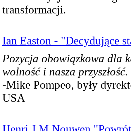
transformacji.
Ian Easton - "Decydujące st
Pozycja obowiązkowa dla k
wolność i nasza przyszłość.
-Mike Pompeo, były dyrekto
USA
Henri J.M Nouwen "Powrót