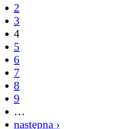
2
3
4
5
6
7
8
9
…
następna ›