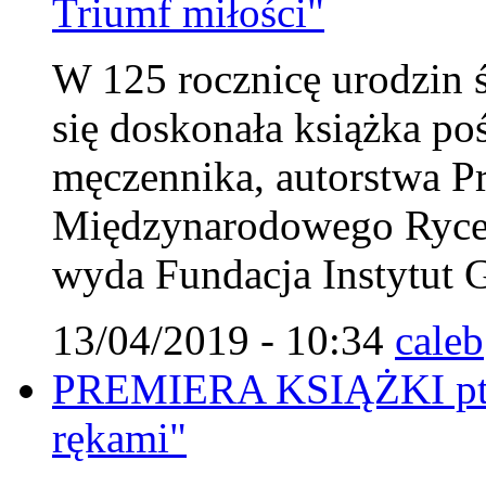
Triumf miłości"
W 125 rocznicę urodzin 
się doskonała książka p
męczennika, autorstwa 
Międzynarodowego Rycer
wyda Fundacja Instytut G
13/04/2019 - 10:34
caleb
PREMIERA KSIĄŻKI pt. 
rękami"