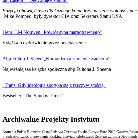
Ian Easton - "Decydujące starcie"
Pozycja obowiązkowa dla każdego komu leży na sercu wolność i nasz
-Mike Pompeo, były dyrektor CIA oraz Sekretarz Stanu USA
Henri J.M Nouwen "Powrót syna marnotrawnego"
Książka o uzdrowieniu przez przebaczenie.
Abp Fulton J. Sheen „Komunizm a sumienie Zachodu”
Najważniejsza książka społeczna abp Fultona J. Sheena
"Trans. Gdy ideologia spotyka się z rzeczywistością"
Bestseller "The Sunday Times"
Archiwalne Projekty Instytutu
Atom dla Polski Biometria Cena Państwa Cyfrowa Polska E-myto Euro 2012 Gazowa Rewolu
Przedsiębiorczość to powołanie Ranking Instytutu Globalizacji Reforma zdrowia Stop opodatk