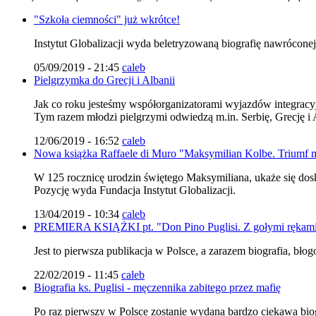
"Szkoła ciemności" już wkrótce!
Instytut Globalizacji wyda beletryzowaną biografię nawróconej
05/09/2019 - 21:45
caleb
Pielgrzymka do Grecji i Albanii
Jak co roku jesteśmy współorganizatorami wyjazdów integracyj
Tym razem młodzi pielgrzymi odwiedzą m.in. Serbię, Grecję i 
12/06/2019 - 16:52
caleb
Nowa książka Raffaele di Muro "Maksymilian Kolbe. Triumf m
W 125 rocznicę urodzin świętego Maksymiliana, ukaże się d
Pozycję wyda Fundacja Instytut Globalizacji.
13/04/2019 - 10:34
caleb
PREMIERA KSIĄŻKI pt. "Don Pino Puglisi. Z gołymi rękam
Jest to pierwsza publikacja w Polsce, a zarazem biografia, bł
22/02/2019 - 11:45
caleb
Biografia ks. Puglisi - męczennika zabitego przez mafię
Po raz pierwszy w Polsce zostanie wydana bardzo ciekawa biog