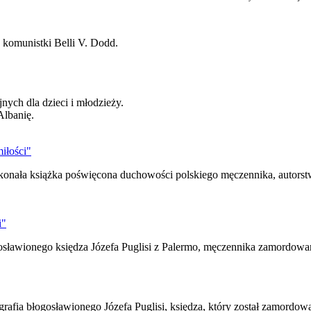
 komunistki Belli V. Dodd.
nych dla dzieci i młodzieży.
Albanię.
iłości"
oskonała książka poświęcona duchowości polskiego męczennika, auto
i"
ogosławionego księdza Józefa Puglisi z Palermo, męczennika zamordowa
rafia błogosławionego Józefa Puglisi, księdza, który został zamordow