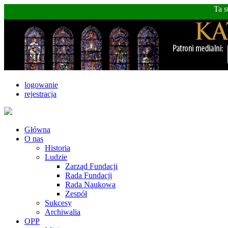
Ta s
logowanie
rejestracja
Główna
O nas
Historia
Ludzie
Zarząd Fundacji
Rada Fundacji
Rada Naukowa
Zespół
Sukcesy
Archiwalia
OPP