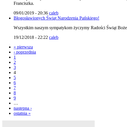
Franciszka.
09/01/2019 - 20:36
caleb
Błogosławionych Świąt Narodzenia Pańskiego!
Wszystkim naszym sympatykom życzymy Radości Świąt Bożeg
19/12/2018 - 22:22
caleb
« pierwsza
‹ poprzednia
1
2
3
4
5
6
7
8
9
…
następna ›
ostatnia »