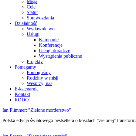
Misja
Cele
Statut
Sprawozdania
Działalność
Wydawnictwo
Usługi
Kampanie
Konferencje
Usługi doradcze
Wystąpienia publiczne
Projekty
Pomagamy
Pomogliśmy
Rodziny w misji
Wesprzyj nas
E-księgarnia
Kontakt
RODO
Ian Plimmer: "Zielone morderstwo"
Polska edycja światowego bestsellera o kosztach "zielonej" transforma