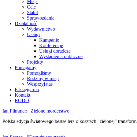
Misja
Cele
Statut
Sprawozdania
Działalność
Wydawnictwo
Usługi
Kampanie
Konferencje
Usługi doradcze
Wystąpienia publiczne
Projekty
Pomagamy
Pomogliśmy
Rodziny w misji
Wesprzyj nas
E-księgarnia
Kontakt
RODO
Ian Plimmer: "Zielone morderstwo"
Polska edycja światowego bestsellera o kosztach "zielonej" transforma