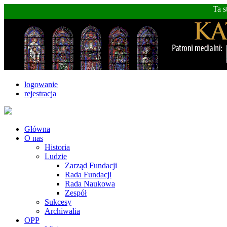
Ta s
logowanie
rejestracja
Główna
O nas
Historia
Ludzie
Zarząd Fundacji
Rada Fundacji
Rada Naukowa
Zespół
Sukcesy
Archiwalia
OPP