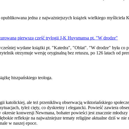
 opublikowana jedna z najważniejszych książek wielkiego myśliciela K
nzurowaną pierwszą część trylogii J-K Huysmansa pt. "W drodze"
ż wcześniej wydane książki pt. "Katedra", "Oblat". "W drodze" była co
telnik otrzymuje wersję oryginalną bez retuszu, po 126 latach od pre
siążkę hiszpańskiego teologa.
igii katolickiej, ale też przenikliwą obserwacją wiktoriańskiego społec
acjach, tyleż cięty, co dyskretny i elegancki. Powieść zawiera obserw
 w okresie konwersji Newmana, bohater powieści jest znacznie młodszy 
ębokie refleksje na najważniejsze tematy religijne aktualne dziś w nie
nale w naszej epoce.