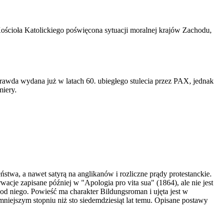
ościoła Katolickiego poświęcona sytuacji moralnej krajów Zachodu,
 prawda wydana już w latach 60. ubiegłego stulecia przez PAX, jednak
miery.
zeństwa, a nawet satyrą na anglikanów i rozliczne prądy protestanckie.
acje zapisane później w "Apologia pro vita sua" (1864), ale nie jest
od niego. Powieść ma charakter Bildungsroman i ujęta jest w
 mniejszym stopniu niż sto siedemdziesiąt lat temu. Opisane postawy