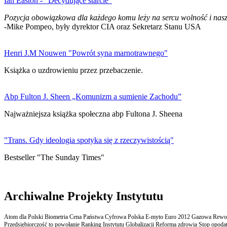
Ian Easton - "Decydujące starcie"
Pozycja obowiązkowa dla każdego komu leży na sercu wolność i nasz
-Mike Pompeo, były dyrektor CIA oraz Sekretarz Stanu USA
Henri J.M Nouwen "Powrót syna marnotrawnego"
Książka o uzdrowieniu przez przebaczenie.
Abp Fulton J. Sheen „Komunizm a sumienie Zachodu”
Najważniejsza książka społeczna abp Fultona J. Sheena
"Trans. Gdy ideologia spotyka się z rzeczywistością"
Bestseller "The Sunday Times"
Archiwalne Projekty Instytutu
Atom dla Polski Biometria Cena Państwa Cyfrowa Polska E-myto Euro 2012 Gazowa Rewolu
Przedsiębiorczość to powołanie Ranking Instytutu Globalizacji Reforma zdrowia Stop opodatk