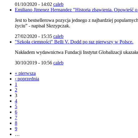
01/10/2020 - 14:02
caleb
Emiliano Jimenez Hernandez "Historia zbawienia. Opowieść o 
Jest to bestsellerowa pozycja jednego z najbardziej popularn
życiu” - napisał Skrzypczak.
27/02/2020 - 15:35
caleb
"Szkoła ciemności" Belli V. Dodd po raz pierwszy w Polsce.
Nakładem wydawnictwa Fundacji Instytut Globalizacji ukazała 
30/10/2019 - 10:56
caleb
« pierwsza
‹ poprzednia
1
2
3
4
5
6
7
8
9
…