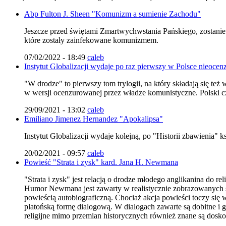
Abp Fulton J. Sheen "Komunizm a sumienie Zachodu"
Jeszcze przed świętami Zmartwychwstania Pańskiego, zostanie
które zostały zainfekowane komunizmem.
07/02/2022 - 18:49
caleb
Instytut Globalizacji wydaje po raz pierwszy w Polsce nieoce
"W drodze" to pierwszy tom trylogii, na który składają się te
w wersji ocenzurowanej przez władze komunistyczne. Polski czy
29/09/2021 - 13:02
caleb
Emiliano Jimenez Hernandez "Apokalipsa"
Instytut Globalizacji wydaje kolejną, po "Historii zbawienia" k
20/02/2021 - 09:57
caleb
Powieść "Strata i zysk" kard. Jana H. Newmana
"Strata i zysk" jest relacją o drodze młodego anglikanina do rel
Humor Newmana jest zawarty w realistycznie zobrazowanych sytu
powieścią autobiograficzną. Chociaż akcja powieści toczy się
platońską formę dialogową. W dialogach zawarte są dobitne i gł
religijne mimo przemian historycznych również znane są dosko