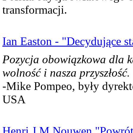
transformacji.
Ian Easton - "Decydujące st
Pozycja obowiązkowa dla k
wolność i nasza przyszłość.
-Mike Pompeo, były dyrekto
USA
Henri J.M Nouwen "Powrót