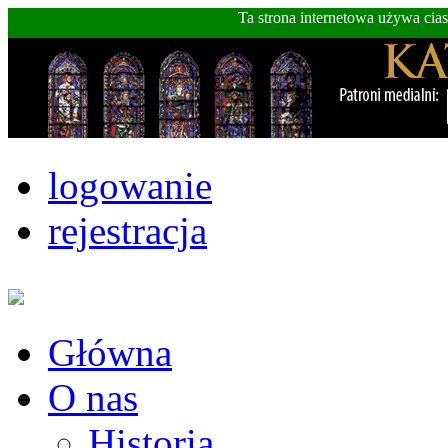
Ta strona internetowa używa cia
logowanie
rejestracja
Główna
O nas
Historia