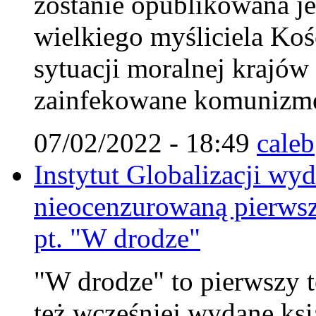
zostanie opublikowana je
wielkiego myśliciela Koś
sytuacji moralnej krajów
zainfekowane komunizm
07/02/2022 - 18:49
caleb
Instytut Globalizacji wy
nieocenzurowaną pierwsz
pt. "W drodze"
"W drodze" to pierwszy to
też wcześniej wydane ksi