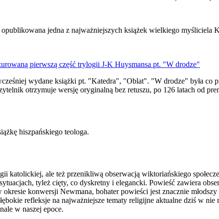
 opublikowana jedna z najważniejszych książek wielkiego myśliciela K
nzurowaną pierwszą część trylogii J-K Huysmansa pt. "W drodze"
ż wcześniej wydane książki pt. "Katedra", "Oblat". "W drodze" była co
telnik otrzymuje wersję oryginalną bez retuszu, po 126 latach od pre
siążkę hiszpańskiego teologa.
igii katolickiej, ale też przenikliwą obserwacją wiktoriańskiego społec
acjach, tyleż cięty, co dyskretny i elegancki. Powieść zawiera obserw
 w okresie konwersji Newmana, bohater powieści jest znacznie młodszy 
ębokie refleksje na najważniejsze tematy religijne aktualne dziś w nie
nale w naszej epoce.