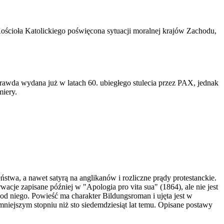
ościoła Katolickiego poświęcona sytuacji moralnej krajów Zachodu,
 prawda wydana już w latach 60. ubiegłego stulecia przez PAX, jednak
miery.
zeństwa, a nawet satyrą na anglikanów i rozliczne prądy protestanckie.
acje zapisane później w "Apologia pro vita sua" (1864), ale nie jest
od niego. Powieść ma charakter Bildungsroman i ujęta jest w
 mniejszym stopniu niż sto siedemdziesiąt lat temu. Opisane postawy