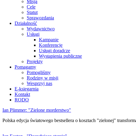
Misja
Cele
Statut
Sprawozdania
Działalność
Wydawnictwo
Usługi
Kampanie
Konferencje
Usługi doradcze
Wystąpienia publiczne
Projekty
Pomagamy
Pomogliśmy
Rodziny w misji
Wesprzyj nas
E-księgarnia
Kontakt
RODO
Ian Plimmer: "Zielone morderstwo"
Polska edycja światowego bestsellera o kosztach "zielonej" transforma