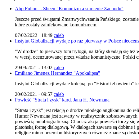
Abp Fulton J. Sheen "Komunizm a sumienie Zachodu"
Jeszcze przed świętami Zmartwychwstania Pańskiego, zostanie
które zostały zainfekowane komunizmem.
07/02/2022 - 18:49
caleb
Instytut Globalizacji wydaje po raz pierwszy w Polsce nieoce
"W drodze" to pierwszy tom trylogii, na który składają się te
w wersji ocenzurowanej przez władze komunistyczne. Polski czy
29/09/2021 - 13:02
caleb
Emiliano Jimenez Hernandez "Apokalipsa"
Instytut Globalizacji wydaje kolejną, po "Historii zbawienia" k
20/02/2021 - 09:57
caleb
Powieść "Strata i zysk" kard. Jana H. Newmana
"Strata i zysk" jest relacją o drodze młodego anglikanina do rel
Humor Newmana jest zawarty w realistycznie zobrazowanych sytu
powieścią autobiograficzną. Chociaż akcja powieści toczy się
platońską formę dialogową. W dialogach zawarte są dobitne i gł
religijne mimo przemian historycznych również znane są dosko