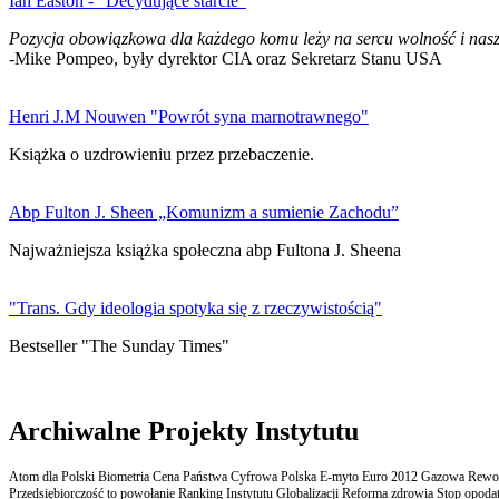
Ian Easton - "Decydujące starcie"
Pozycja obowiązkowa dla każdego komu leży na sercu wolność i nasz
-Mike Pompeo, były dyrektor CIA oraz Sekretarz Stanu USA
Henri J.M Nouwen "Powrót syna marnotrawnego"
Książka o uzdrowieniu przez przebaczenie.
Abp Fulton J. Sheen „Komunizm a sumienie Zachodu”
Najważniejsza książka społeczna abp Fultona J. Sheena
"Trans. Gdy ideologia spotyka się z rzeczywistością"
Bestseller "The Sunday Times"
Archiwalne Projekty Instytutu
Atom dla Polski Biometria Cena Państwa Cyfrowa Polska E-myto Euro 2012 Gazowa Rewolu
Przedsiębiorczość to powołanie Ranking Instytutu Globalizacji Reforma zdrowia Stop opodatk