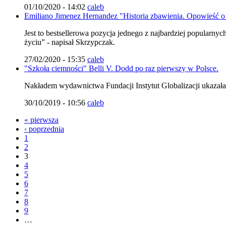
01/10/2020 - 14:02
caleb
Emiliano Jimenez Hernandez "Historia zbawienia. Opowieść o 
Jest to bestsellerowa pozycja jednego z najbardziej popularn
życiu” - napisał Skrzypczak.
27/02/2020 - 15:35
caleb
"Szkoła ciemności" Belli V. Dodd po raz pierwszy w Polsce.
Nakładem wydawnictwa Fundacji Instytut Globalizacji ukazała 
30/10/2019 - 10:56
caleb
« pierwsza
‹ poprzednia
1
2
3
4
5
6
7
8
9
…