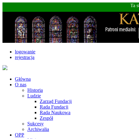
Ta s
logowanie
rejestracja
Główna
O nas
Historia
Ludzie
Zarząd Fundacji
Rada Fundacji
Rada Naukowa
Zespół
Sukcesy
Archiwalia
OPP