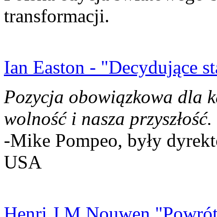
transformacji.
Ian Easton - "Decydujące st
Pozycja obowiązkowa dla k
wolność i nasza przyszłość.
-Mike Pompeo, były dyrekto
USA
Henri J.M Nouwen "Powrót