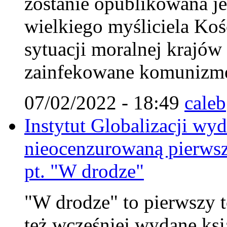
zostanie opublikowana je
wielkiego myśliciela Koś
sytuacji moralnej krajów
zainfekowane komunizm
07/02/2022 - 18:49
caleb
Instytut Globalizacji wy
nieocenzurowaną pierwsz
pt. "W drodze"
"W drodze" to pierwszy to
też wcześniej wydane ksi