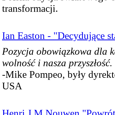
transformacji.
Ian Easton - "Decydujące st
Pozycja obowiązkowa dla k
wolność i nasza przyszłość.
-Mike Pompeo, były dyrekto
USA
Henri J.M Nouwen "Powrót