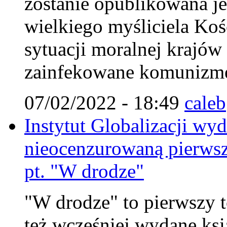
zostanie opublikowana je
wielkiego myśliciela Koś
sytuacji moralnej krajów
zainfekowane komunizm
07/02/2022 - 18:49
caleb
Instytut Globalizacji wy
nieocenzurowaną pierwsz
pt. "W drodze"
"W drodze" to pierwszy to
też wcześniej wydane ksi