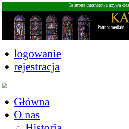
Ta strona internetowa używa cia
logowanie
rejestracja
Główna
O nas
Historia