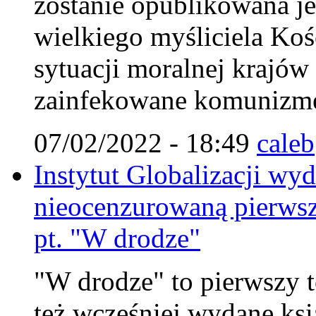
zostanie opublikowana je
wielkiego myśliciela Koś
sytuacji moralnej krajów
zainfekowane komunizm
07/02/2022 - 18:49
caleb
Instytut Globalizacji wy
nieocenzurowaną pierwsz
pt. "W drodze"
"W drodze" to pierwszy to
też wcześniej wydane ksi