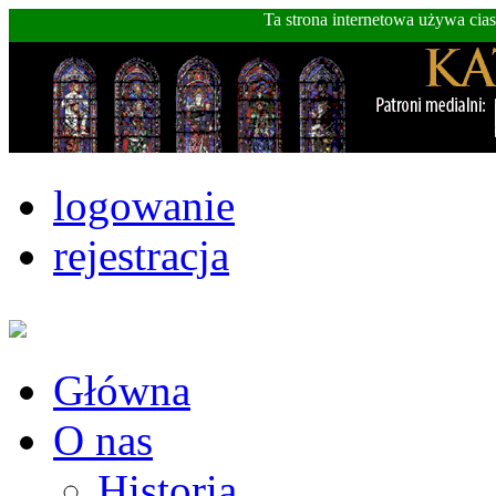
Ta strona internetowa używa cia
logowanie
rejestracja
Główna
O nas
Historia