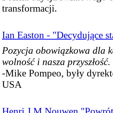
transformacji.
Ian Easton - "Decydujące st
Pozycja obowiązkowa dla k
wolność i nasza przyszłość.
-Mike Pompeo, były dyrekto
USA
Henri J.M Nouwen "Powrót