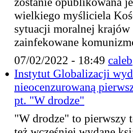
zostanie opublikowana je
wielkiego myśliciela Koś
sytuacji moralnej krajów
zainfekowane komunizm
07/02/2022 - 18:49
caleb
Instytut Globalizacji wy
nieocenzurowaną pierwsz
pt. "W drodze"
"W drodze" to pierwszy to
też wcześniej wydane ksi