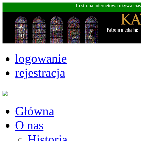
Ta strona internetowa używa cia
logowanie
rejestracja
Główna
O nas
Historia