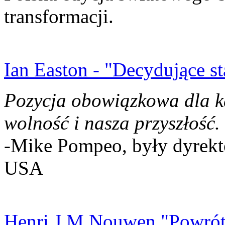
transformacji.
Ian Easton - "Decydujące st
Pozycja obowiązkowa dla k
wolność i nasza przyszłość.
-Mike Pompeo, były dyrekto
USA
Henri J.M Nouwen "Powrót