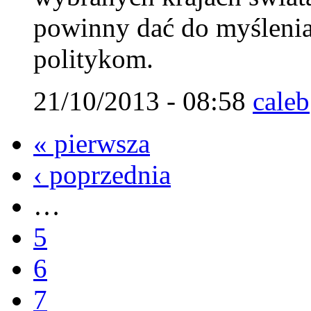
powinny dać do myślenia
politykom.
21/10/2013 - 08:58
caleb
« pierwsza
‹ poprzednia
…
5
6
7