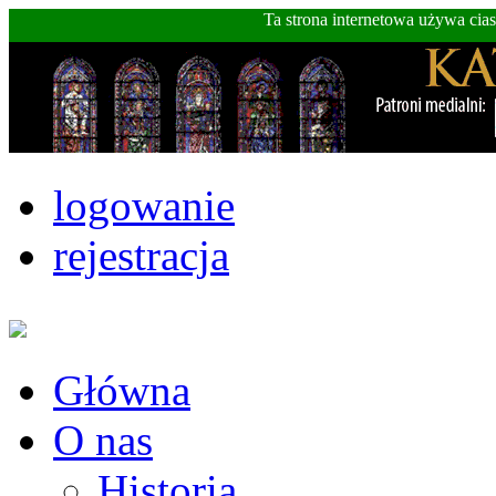
Ta strona internetowa używa cia
logowanie
rejestracja
Główna
O nas
Historia