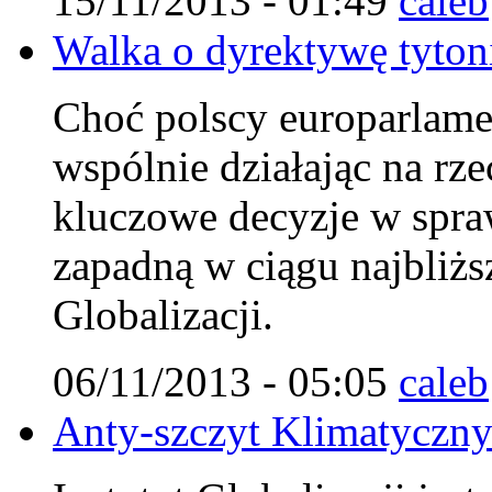
15/11/2013 - 01:49
caleb
Walka o dyrektywę tytoni
Choć polscy europarlamen
wspólnie działając na rz
kluczowe decyzje w spraw
zapadną w ciągu najbliżs
Globalizacji.
06/11/2013 - 05:05
caleb
Anty-szczyt Klimatyczn