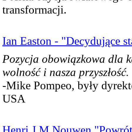
transformacji.
Ian Easton - "Decydujące st
Pozycja obowiązkowa dla k
wolność i nasza przyszłość.
-Mike Pompeo, były dyrekto
USA
Henri J.M Nouwen "Powrót