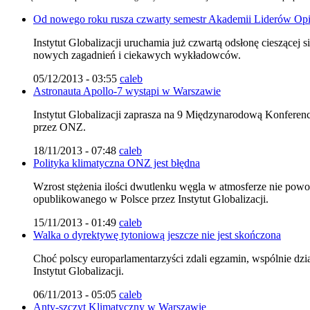
Od nowego roku rusza czwarty semestr Akademii Liderów Opi
Instytut Globalizacji uruchamia już czwartą odsłonę cieszące
nowych zagadnień i ciekawych wykładowców.
05/12/2013 - 03:55
caleb
Astronauta Apollo-7 wystąpi w Warszawie
Instytut Globalizacji zaprasza na 9 Międzynarodową Konferenc
przez ONZ.
18/11/2013 - 07:48
caleb
Polityka klimatyczna ONZ jest błędna
Wzrost stężenia ilości dwutlenku węgla w atmosferze nie p
opublikowanego w Polsce przez Instytut Globalizacji.
15/11/2013 - 01:49
caleb
Walka o dyrektywę tytoniową jeszcze nie jest skończona
Choć polscy europarlamentarzyści zdali egzamin, wspólnie dzi
Instytut Globalizacji.
06/11/2013 - 05:05
caleb
Anty-szczyt Klimatyczny w Warszawie