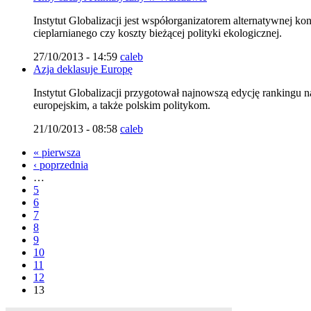
Instytut Globalizacji jest współorganizatorem alternatywnej ko
cieplarnianego czy koszty bieżącej polityki ekologicznej.
27/10/2013 - 14:59
caleb
Azja deklasuje Europę
Instytut Globalizacji przygotował najnowszą edycję rankingu 
europejskim, a także polskim politykom.
21/10/2013 - 08:58
caleb
« pierwsza
‹ poprzednia
…
5
6
7
8
9
10
11
12
13