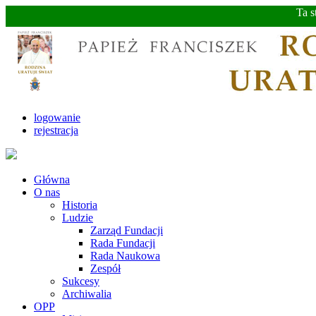
Ta s
logowanie
rejestracja
Główna
O nas
Historia
Ludzie
Zarząd Fundacji
Rada Fundacji
Rada Naukowa
Zespół
Sukcesy
Archiwalia
OPP