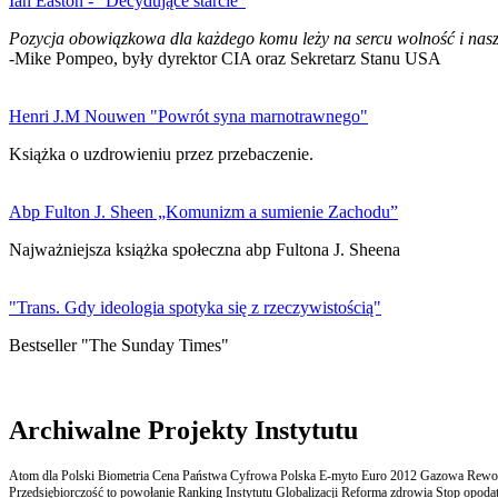
Ian Easton - "Decydujące starcie"
Pozycja obowiązkowa dla każdego komu leży na sercu wolność i nasz
-Mike Pompeo, były dyrektor CIA oraz Sekretarz Stanu USA
Henri J.M Nouwen "Powrót syna marnotrawnego"
Książka o uzdrowieniu przez przebaczenie.
Abp Fulton J. Sheen „Komunizm a sumienie Zachodu”
Najważniejsza książka społeczna abp Fultona J. Sheena
"Trans. Gdy ideologia spotyka się z rzeczywistością"
Bestseller "The Sunday Times"
Archiwalne Projekty Instytutu
Atom dla Polski Biometria Cena Państwa Cyfrowa Polska E-myto Euro 2012 Gazowa Rewolu
Przedsiębiorczość to powołanie Ranking Instytutu Globalizacji Reforma zdrowia Stop opodatk