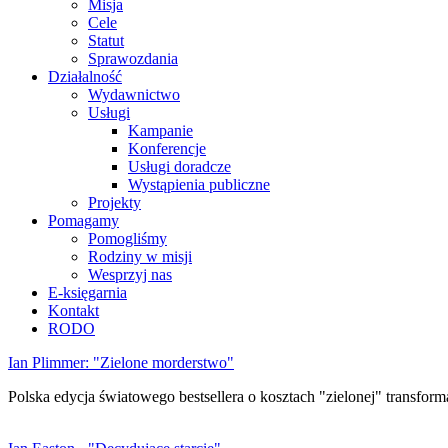
Misja
Cele
Statut
Sprawozdania
Działalność
Wydawnictwo
Usługi
Kampanie
Konferencje
Usługi doradcze
Wystąpienia publiczne
Projekty
Pomagamy
Pomogliśmy
Rodziny w misji
Wesprzyj nas
E-księgarnia
Kontakt
RODO
Ian Plimmer: "Zielone morderstwo"
Polska edycja światowego bestsellera o kosztach "zielonej" transforma