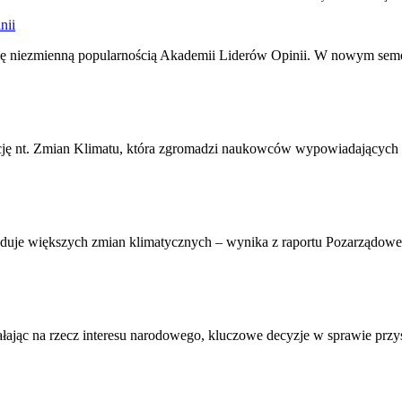
nii
j się niezmienną popularnością Akademii Liderów Opinii. W nowym seme
ję nt. Zmian Klimatu, która zgromadzi naukowców wypowiadających się
owoduje większych zmian klimatycznych – wynika z raportu Pozarząd
ałając na rzecz interesu narodowego, kluczowe decyzje w sprawie przy