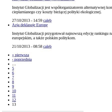
Instytut Globalizacji jest współorganizatorem alternatywnej ko
cieplarnianego czy koszty bieżącej polityki ekologicznej.
27/10/2013 - 14:59
caleb
Azja deklasuje Europę
Instytut Globalizacji przygotował najnowszą edycję rankingu 
europejskim, a także polskim politykom.
21/10/2013 - 08:58
caleb
« pierwsza
‹ poprzednia
…
5
6
7
8
9
10
11
12
13