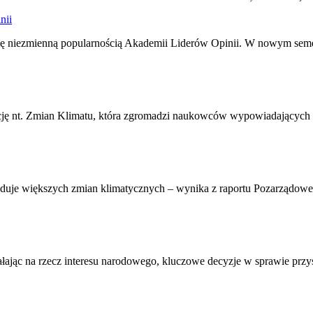
nii
j się niezmienną popularnością Akademii Liderów Opinii. W nowym seme
ję nt. Zmian Klimatu, która zgromadzi naukowców wypowiadających się
owoduje większych zmian klimatycznych – wynika z raportu Pozarząd
ałając na rzecz interesu narodowego, kluczowe decyzje w sprawie przy