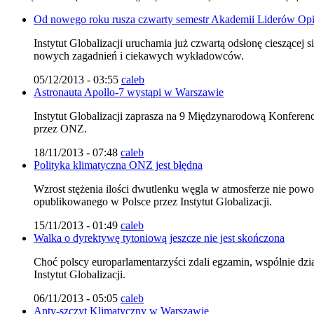
Od nowego roku rusza czwarty semestr Akademii Liderów Opi
Instytut Globalizacji uruchamia już czwartą odsłonę cieszące
nowych zagadnień i ciekawych wykładowców.
05/12/2013 - 03:55
caleb
Astronauta Apollo-7 wystąpi w Warszawie
Instytut Globalizacji zaprasza na 9 Międzynarodową Konferenc
przez ONZ.
18/11/2013 - 07:48
caleb
Polityka klimatyczna ONZ jest błędna
Wzrost stężenia ilości dwutlenku węgla w atmosferze nie p
opublikowanego w Polsce przez Instytut Globalizacji.
15/11/2013 - 01:49
caleb
Walka o dyrektywę tytoniową jeszcze nie jest skończona
Choć polscy europarlamentarzyści zdali egzamin, wspólnie dzi
Instytut Globalizacji.
06/11/2013 - 05:05
caleb
Anty-szczyt Klimatyczny w Warszawie