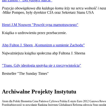
Ian Easton - "Decydujące starcie"
Pozycja obowiązkowa dla każdego komu leży na sercu wolność i nasz
-Mike Pompeo, były dyrektor CIA oraz Sekretarz Stanu USA
Henri J.M Nouwen "Powrót syna marnotrawnego"
Książka o uzdrowieniu przez przebaczenie.
Abp Fulton J. Sheen „Komunizm a sumienie Zachodu”
Najważniejsza książka społeczna abp Fultona J. Sheena
"Trans. Gdy ideologia spotyka się z rzeczywistością"
Bestseller "The Sunday Times"
Archiwalne Projekty Instytutu
Atom dla Polski Biometria Cena Państwa Cyfrowa Polska E-myto Euro 2012 Gazowa Rewolu
Przedsiębiorczość to powołanie Ranking Instytutu Globalizacji Reforma zdrowia Stop opodatk