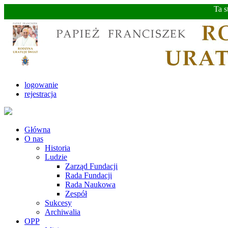
Ta s
logowanie
rejestracja
Główna
O nas
Historia
Ludzie
Zarząd Fundacji
Rada Fundacji
Rada Naukowa
Zespół
Sukcesy
Archiwalia
OPP