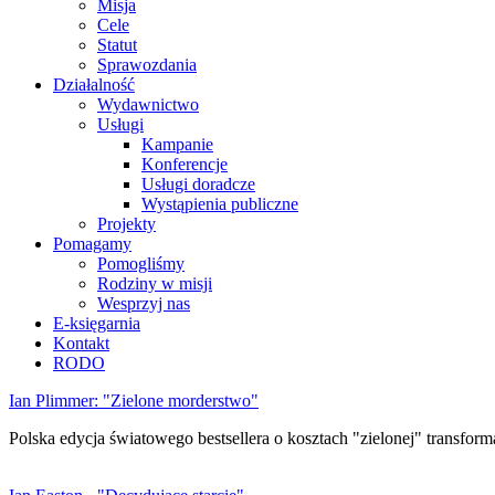
Misja
Cele
Statut
Sprawozdania
Działalność
Wydawnictwo
Usługi
Kampanie
Konferencje
Usługi doradcze
Wystąpienia publiczne
Projekty
Pomagamy
Pomogliśmy
Rodziny w misji
Wesprzyj nas
E-księgarnia
Kontakt
RODO
Ian Plimmer: "Zielone morderstwo"
Polska edycja światowego bestsellera o kosztach "zielonej" transforma