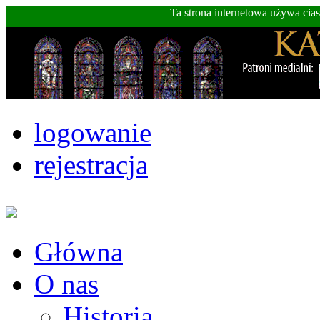
Ta strona internetowa używa cia
logowanie
rejestracja
Główna
O nas
Historia