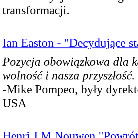
transformacji.
Ian Easton - "Decydujące st
Pozycja obowiązkowa dla k
wolność i nasza przyszłość.
-Mike Pompeo, były dyrekto
USA
Henri J.M Nouwen "Powrót