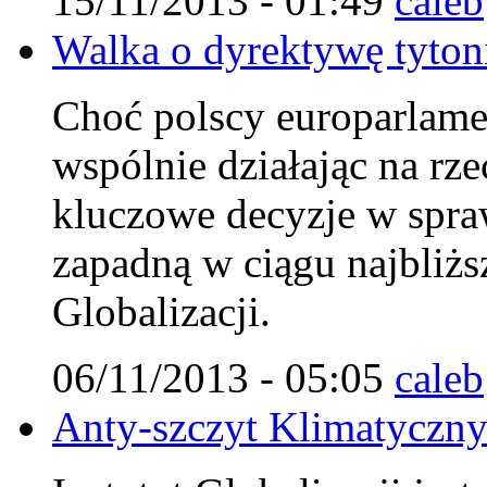
15/11/2013 - 01:49
caleb
Walka o dyrektywę tytoni
Choć polscy europarlamen
wspólnie działając na rz
kluczowe decyzje w spraw
zapadną w ciągu najbliżs
Globalizacji.
06/11/2013 - 05:05
caleb
Anty-szczyt Klimatyczn