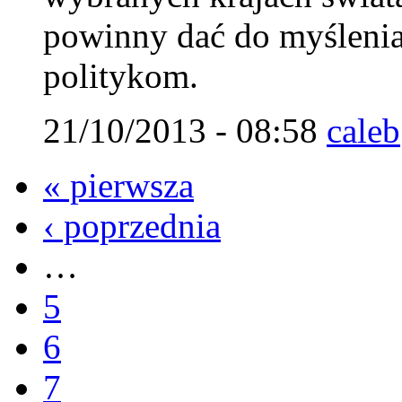
powinny dać do myślenia
politykom.
21/10/2013 - 08:58
caleb
« pierwsza
‹ poprzednia
…
5
6
7