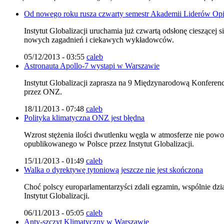
Od nowego roku rusza czwarty semestr Akademii Liderów Opi
Instytut Globalizacji uruchamia już czwartą odsłonę cieszące
nowych zagadnień i ciekawych wykładowców.
05/12/2013 - 03:55
caleb
Astronauta Apollo-7 wystąpi w Warszawie
Instytut Globalizacji zaprasza na 9 Międzynarodową Konferenc
przez ONZ.
18/11/2013 - 07:48
caleb
Polityka klimatyczna ONZ jest błędna
Wzrost stężenia ilości dwutlenku węgla w atmosferze nie p
opublikowanego w Polsce przez Instytut Globalizacji.
15/11/2013 - 01:49
caleb
Walka o dyrektywę tytoniową jeszcze nie jest skończona
Choć polscy europarlamentarzyści zdali egzamin, wspólnie dzi
Instytut Globalizacji.
06/11/2013 - 05:05
caleb
Anty-szczyt Klimatyczny w Warszawie