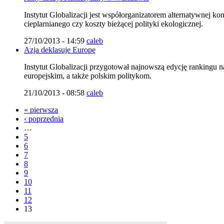
Instytut Globalizacji jest współorganizatorem alternatywnej ko
cieplarnianego czy koszty bieżącej polityki ekologicznej.
27/10/2013 - 14:59
caleb
Azja deklasuje Europę
Instytut Globalizacji przygotował najnowszą edycję rankingu 
europejskim, a także polskim politykom.
21/10/2013 - 08:58
caleb
« pierwsza
‹ poprzednia
…
5
6
7
8
9
10
11
12
13