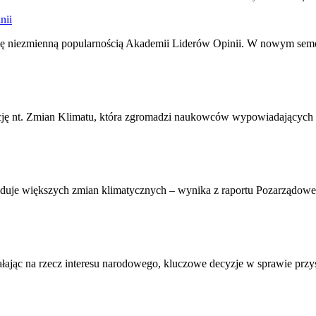
nii
j się niezmienną popularnością Akademii Liderów Opinii. W nowym seme
ję nt. Zmian Klimatu, która zgromadzi naukowców wypowiadających się
owoduje większych zmian klimatycznych – wynika z raportu Pozarząd
ałając na rzecz interesu narodowego, kluczowe decyzje w sprawie przy