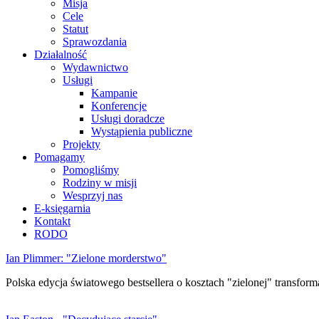
Misja
Cele
Statut
Sprawozdania
Działalność
Wydawnictwo
Usługi
Kampanie
Konferencje
Usługi doradcze
Wystąpienia publiczne
Projekty
Pomagamy
Pomogliśmy
Rodziny w misji
Wesprzyj nas
E-księgarnia
Kontakt
RODO
Ian Plimmer: "Zielone morderstwo"
Polska edycja światowego bestsellera o kosztach "zielonej" transforma