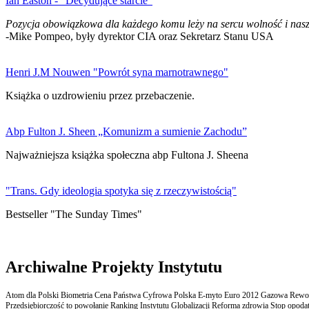
Ian Easton - "Decydujące starcie"
Pozycja obowiązkowa dla każdego komu leży na sercu wolność i nasz
-Mike Pompeo, były dyrektor CIA oraz Sekretarz Stanu USA
Henri J.M Nouwen "Powrót syna marnotrawnego"
Książka o uzdrowieniu przez przebaczenie.
Abp Fulton J. Sheen „Komunizm a sumienie Zachodu”
Najważniejsza książka społeczna abp Fultona J. Sheena
"Trans. Gdy ideologia spotyka się z rzeczywistością"
Bestseller "The Sunday Times"
Archiwalne Projekty Instytutu
Atom dla Polski Biometria Cena Państwa Cyfrowa Polska E-myto Euro 2012 Gazowa Rewolu
Przedsiębiorczość to powołanie Ranking Instytutu Globalizacji Reforma zdrowia Stop opodatk