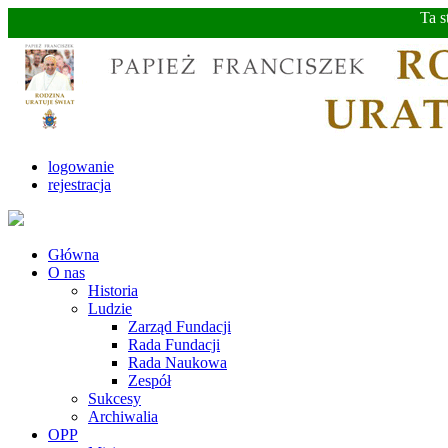
Ta s
logowanie
rejestracja
Główna
O nas
Historia
Ludzie
Zarząd Fundacji
Rada Fundacji
Rada Naukowa
Zespół
Sukcesy
Archiwalia
OPP