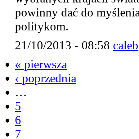
powinny dać do myślenia
politykom.
21/10/2013 - 08:58
caleb
« pierwsza
‹ poprzednia
…
5
6
7