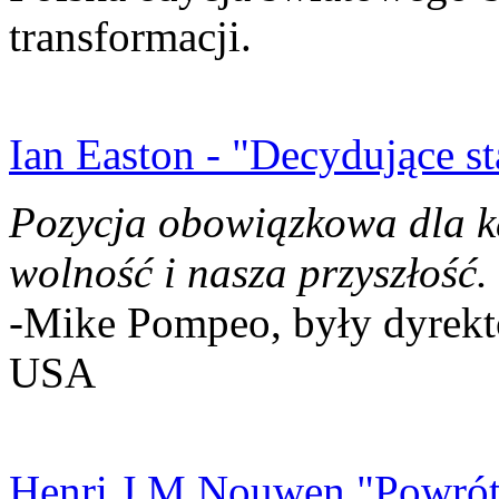
transformacji.
Ian Easton - "Decydujące st
Pozycja obowiązkowa dla k
wolność i nasza przyszłość.
-Mike Pompeo, były dyrekto
USA
Henri J.M Nouwen "Powrót