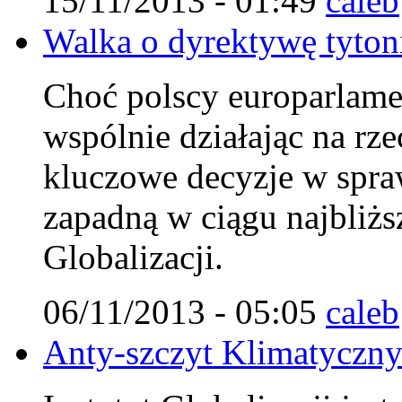
15/11/2013 - 01:49
caleb
Walka o dyrektywę tytoni
Choć polscy europarlamen
wspólnie działając na rz
kluczowe decyzje w spraw
zapadną w ciągu najbliżs
Globalizacji.
06/11/2013 - 05:05
caleb
Anty-szczyt Klimatyczn