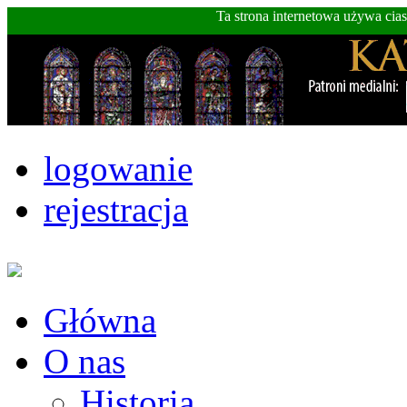
Ta strona internetowa używa cia
logowanie
rejestracja
Główna
O nas
Historia