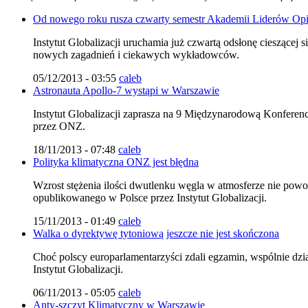
Od nowego roku rusza czwarty semestr Akademii Liderów Opi
Instytut Globalizacji uruchamia już czwartą odsłonę cieszące
nowych zagadnień i ciekawych wykładowców.
05/12/2013 - 03:55
caleb
Astronauta Apollo-7 wystąpi w Warszawie
Instytut Globalizacji zaprasza na 9 Międzynarodową Konferenc
przez ONZ.
18/11/2013 - 07:48
caleb
Polityka klimatyczna ONZ jest błędna
Wzrost stężenia ilości dwutlenku węgla w atmosferze nie p
opublikowanego w Polsce przez Instytut Globalizacji.
15/11/2013 - 01:49
caleb
Walka o dyrektywę tytoniową jeszcze nie jest skończona
Choć polscy europarlamentarzyści zdali egzamin, wspólnie dzi
Instytut Globalizacji.
06/11/2013 - 05:05
caleb
Anty-szczyt Klimatyczny w Warszawie