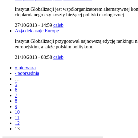
Instytut Globalizacji jest współorganizatorem alternatywnej ko
cieplarnianego czy koszty bieżącej polityki ekologicznej.
27/10/2013 - 14:59
caleb
Azja deklasuje Europę
Instytut Globalizacji przygotował najnowszą edycję rankingu 
europejskim, a także polskim politykom.
21/10/2013 - 08:58
caleb
« pierwsza
‹ poprzednia
…
5
6
7
8
9
10
11
12
13