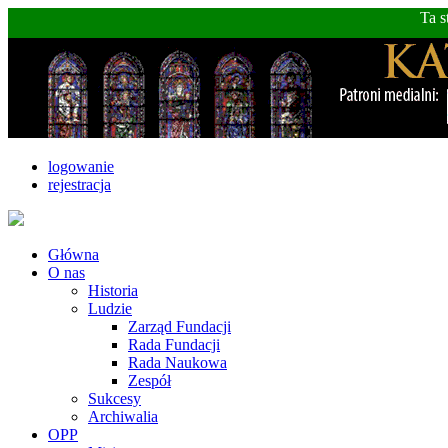
Ta s
logowanie
rejestracja
Główna
O nas
Historia
Ludzie
Zarząd Fundacji
Rada Fundacji
Rada Naukowa
Zespół
Sukcesy
Archiwalia
OPP