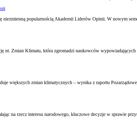
nii
j się niezmienną popularnością Akademii Liderów Opinii. W nowym seme
ję nt. Zmian Klimatu, która zgromadzi naukowców wypowiadających się
owoduje większych zmian klimatycznych – wynika z raportu Pozarząd
ałając na rzecz interesu narodowego, kluczowe decyzje w sprawie przy