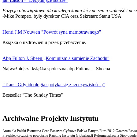
Ian Easton - "Decydujące starcie"
Pozycja obowiązkowa dla każdego komu leży na sercu wolność i nasz
-Mike Pompeo, były dyrektor CIA oraz Sekretarz Stanu USA
Henri J.M Nouwen "Powrót syna marnotrawnego"
Książka o uzdrowieniu przez przebaczenie.
Abp Fulton J. Sheen „Komunizm a sumienie Zachodu”
Najważniejsza książka społeczna abp Fultona J. Sheena
"Trans. Gdy ideologia spotyka się z rzeczywistością"
Bestseller "The Sunday Times"
Archiwalne Projekty Instytutu
Atom dla Polski Biometria Cena Państwa Cyfrowa Polska E-myto Euro 2012 Gazowa Rewolu
Przedsiębiorczość to powołanie Ranking Instytutu Globalizacji Reforma zdrowia Stop opodatk