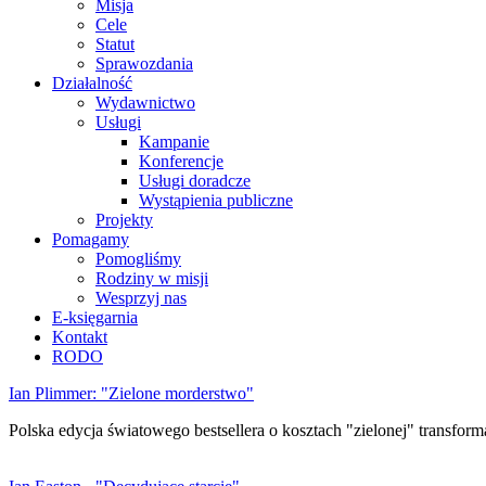
Misja
Cele
Statut
Sprawozdania
Działalność
Wydawnictwo
Usługi
Kampanie
Konferencje
Usługi doradcze
Wystąpienia publiczne
Projekty
Pomagamy
Pomogliśmy
Rodziny w misji
Wesprzyj nas
E-księgarnia
Kontakt
RODO
Ian Plimmer: "Zielone morderstwo"
Polska edycja światowego bestsellera o kosztach "zielonej" transforma