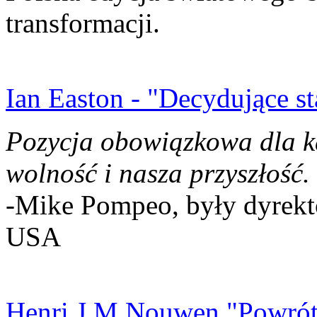
transformacji.
Ian Easton - "Decydujące st
Pozycja obowiązkowa dla k
wolność i nasza przyszłość.
-Mike Pompeo, były dyrekto
USA
Henri J.M Nouwen "Powrót