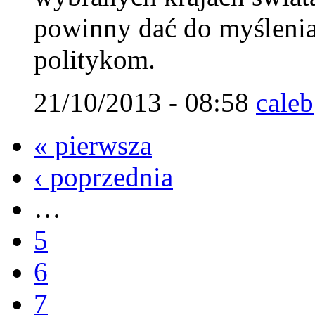
powinny dać do myślenia
politykom.
21/10/2013 - 08:58
caleb
« pierwsza
‹ poprzednia
…
5
6
7