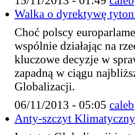
15/11/2013 - 01:49
caleb
Walka o dyrektywę tytoni
Choć polscy europarlamen
wspólnie działając na rz
kluczowe decyzje w spraw
zapadną w ciągu najbliżs
Globalizacji.
06/11/2013 - 05:05
caleb
Anty-szczyt Klimatyczn