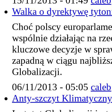
15/11/2013 - 01:49
caleb
Walka o dyrektywę tytoni
Choć polscy europarlamen
wspólnie działając na rz
kluczowe decyzje w spraw
zapadną w ciągu najbliżs
Globalizacji.
06/11/2013 - 05:05
caleb
Anty-szczyt Klimatyczn