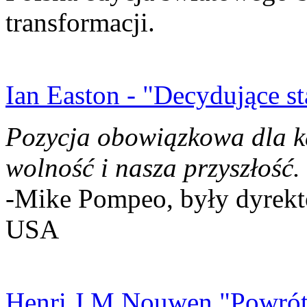
transformacji.
Ian Easton - "Decydujące st
Pozycja obowiązkowa dla k
wolność i nasza przyszłość.
-Mike Pompeo, były dyrekto
USA
Henri J.M Nouwen "Powrót