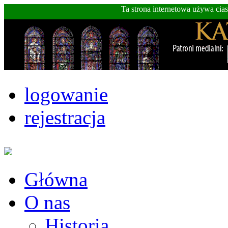
Ta strona internetowa używa cia
logowanie
rejestracja
Główna
O nas
Historia