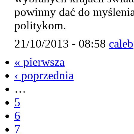
powinny dać do myślenia
politykom.
21/10/2013 - 08:58
caleb
« pierwsza
‹ poprzednia
…
5
6
7