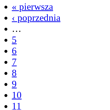
« pierwsza
‹ poprzednia
…
5
6
7
8
9
10
11