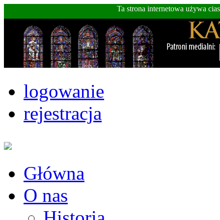
Ta strona internetowa używa cia
logowanie
rejestracja
Główna
O nas
Historia