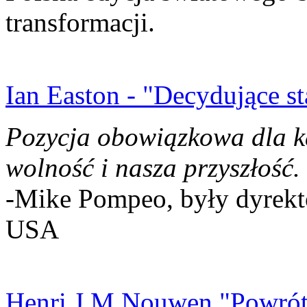
transformacji.
Ian Easton - "Decydujące st
Pozycja obowiązkowa dla k
wolność i nasza przyszłość.
-Mike Pompeo, były dyrekto
USA
Henri J.M Nouwen "Powrót