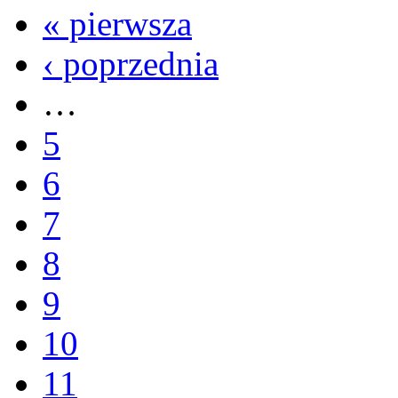
« pierwsza
‹ poprzednia
…
5
6
7
8
9
10
11