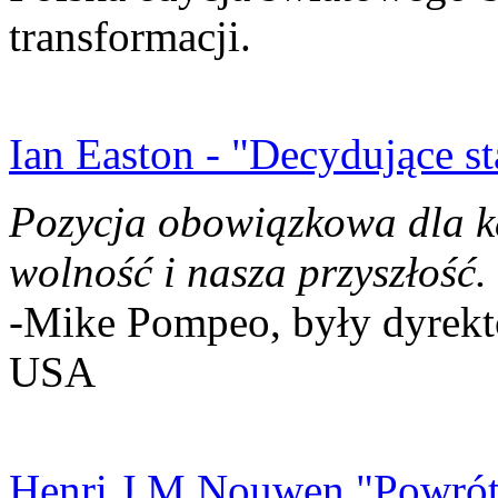
transformacji.
Ian Easton - "Decydujące st
Pozycja obowiązkowa dla k
wolność i nasza przyszłość.
-Mike Pompeo, były dyrekto
USA
Henri J.M Nouwen "Powrót