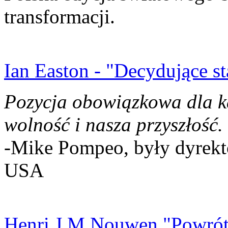
transformacji.
Ian Easton - "Decydujące st
Pozycja obowiązkowa dla k
wolność i nasza przyszłość.
-Mike Pompeo, były dyrekto
USA
Henri J.M Nouwen "Powrót