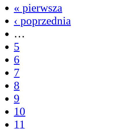
« pierwsza
‹ poprzednia
…
5
6
7
8
9
10
11