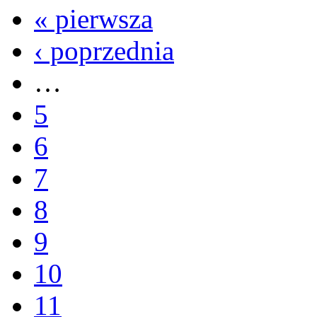
« pierwsza
‹ poprzednia
…
5
6
7
8
9
10
11