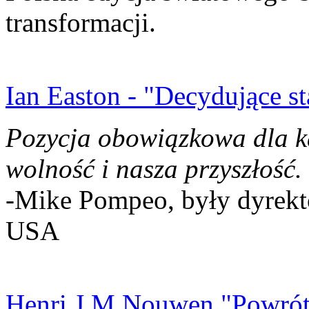
transformacji.
Ian Easton - "Decydujące st
Pozycja obowiązkowa dla k
wolność i nasza przyszłość.
-Mike Pompeo, były dyrekto
USA
Henri J.M Nouwen "Powrót