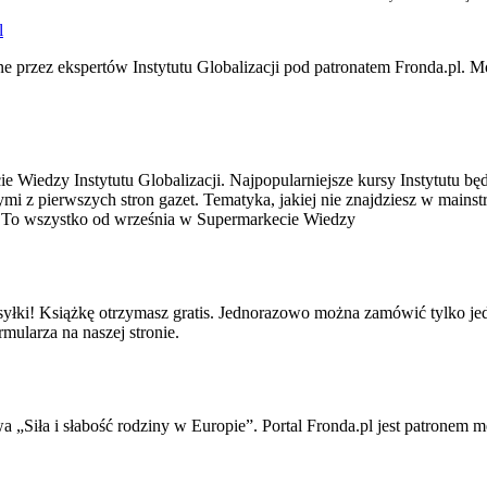
l
e przez ekspertów Instytutu Globalizacji pod patronatem Fronda.pl. M
ie Wiedzy Instytutu Globalizacji. Najpopularniejsze kursy Instytutu bę
mi z pierwszych stron gazet. Tematyka, jakiej nie znajdziesz w mainst
ki. To wszystko od września w Supermarkecie Wiedzy
esyłki! Książkę otrzymasz gratis. Jednorazowo można zamówić tylko j
rmularza na naszej stronie.
wa „Siła i słabość rodziny w Europie”. Portal Fronda.pl jest patronem 