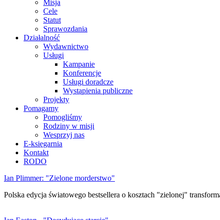
Misja
Cele
Statut
Sprawozdania
Działalność
Wydawnictwo
Usługi
Kampanie
Konferencje
Usługi doradcze
Wystąpienia publiczne
Projekty
Pomagamy
Pomogliśmy
Rodziny w misji
Wesprzyj nas
E-księgarnia
Kontakt
RODO
Ian Plimmer: "Zielone morderstwo"
Polska edycja światowego bestsellera o kosztach "zielonej" transforma