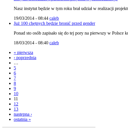
Nasz instytut będzie w tym roku brał udział w realizacji pro
19/03/2014 - 08:44
caleb
Już 100 chętnych będzie bronić przed gender
Ponad sto osób zapisało się do tej pory na pierwszy w Polsce 
18/03/2014 - 08:40
caleb
« pierwsza
‹ poprzednia
…
5
6
7
8
9
10
11
12
13
następna ›
ostatnia »