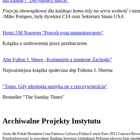
Ian Easton - "Decydujące starcie"
Pozycja obowiązkowa dla każdego komu leży na sercu wolność i nasz
-Mike Pompeo, były dyrektor CIA oraz Sekretarz Stanu USA
Henri J.M Nouwen "Powrót syna marnotrawnego"
Książka o uzdrowieniu przez przebaczenie.
Abp Fulton J. Sheen „Komunizm a sumienie Zachodu”
Najważniejsza książka społeczna abp Fultona J. Sheena
"Trans. Gdy ideologia spotyka się z rzeczywistością"
Bestseller "The Sunday Times"
Archiwalne Projekty Instytutu
Atom dla Polski Biometria Cena Państwa Cyfrowa Polska E-myto Euro 2012 Gazowa Rewolu
Przedsiębiorczość to powołanie Ranking Instytutu Globalizacji Reforma zdrowia Stop opodatk