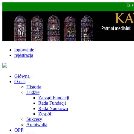
Ta s
logowanie
rejestracja
Główna
O nas
Historia
Ludzie
Zarząd Fundacji
Rada Fundacji
Rada Naukowa
Zespół
Sukcesy
Archiwalia
OPP