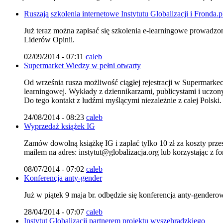
Ruszają szkolenia internetowe Instytutu Globalizacji i Fronda.p
Już teraz można zapisać się szkolenia e-learningowe prowadzon
Liderów Opinii.
02/09/2014 - 07:11
caleb
Supermarket Wiedzy w pełni otwarty
Od września rusza możliwość ciągłej rejestracji w Supermarkec
learningowej. Wykłady z dziennikarzami, publicystami i uczony
Do tego kontakt z ludźmi myślącymi niezależnie z całej Pols
24/08/2014 - 08:23
caleb
Wyprzedaż książek IG
Zamów dowolną książkę IG i zapłać tylko 10 zł za koszty prz
mailem na adres: instytut@globalizacja.org lub korzystając z fo
08/07/2014 - 07:02
caleb
Konferencja anty-gender
Już w piątek 9 maja br. odbędzie się konferencja anty-gendero
28/04/2014 - 07:07
caleb
Instytut Globalizacji partnerem projektu wyszehradzkiego