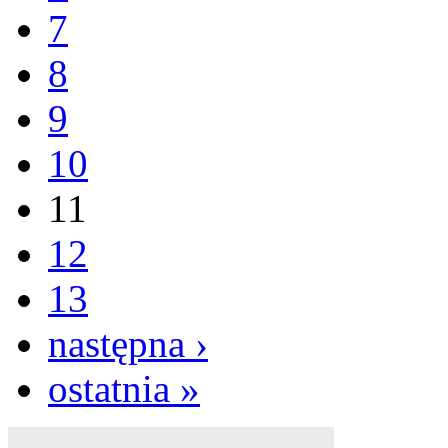
7
8
9
10
11
12
13
następna ›
ostatnia »