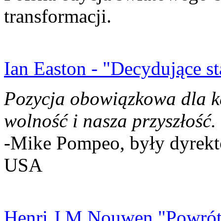
transformacji.
Ian Easton - "Decydujące st
Pozycja obowiązkowa dla k
wolność i nasza przyszłość.
-Mike Pompeo, były dyrekto
USA
Henri J.M Nouwen "Powrót