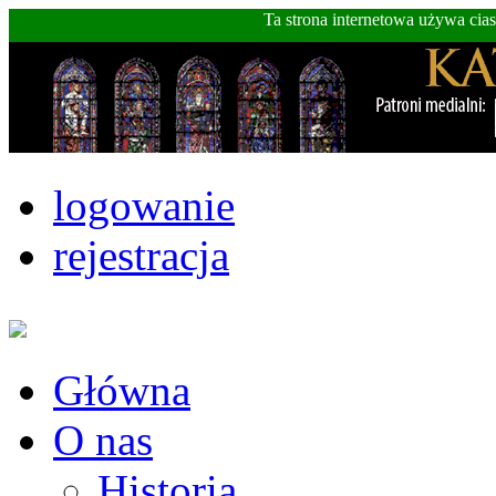
Ta strona internetowa używa cia
logowanie
rejestracja
Główna
O nas
Historia