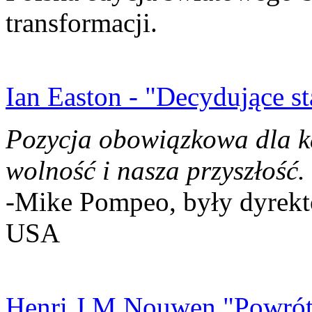
transformacji.
Ian Easton - "Decydujące st
Pozycja obowiązkowa dla k
wolność i nasza przyszłość.
-Mike Pompeo, były dyrekto
USA
Henri J.M Nouwen "Powrót