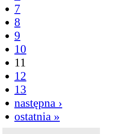
7
8
9
10
11
12
13
następna ›
ostatnia »