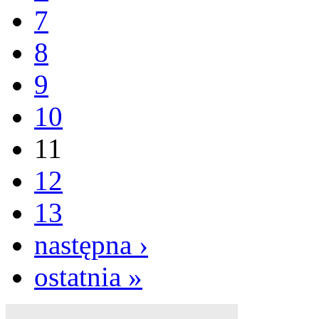
7
8
9
10
11
12
13
następna ›
ostatnia »