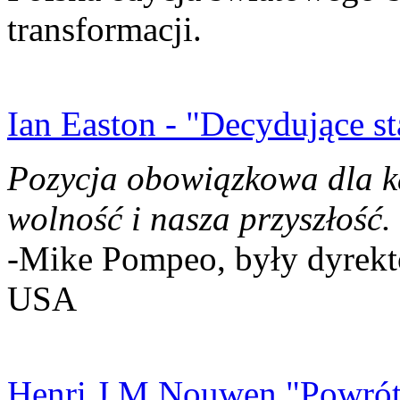
transformacji.
Ian Easton - "Decydujące st
Pozycja obowiązkowa dla k
wolność i nasza przyszłość.
-Mike Pompeo, były dyrekto
USA
Henri J.M Nouwen "Powrót