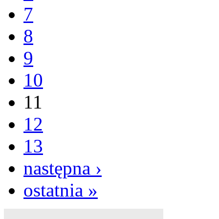
7
8
9
10
11
12
13
następna ›
ostatnia »