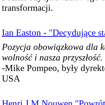
transformacji.
Ian Easton - "Decydujące st
Pozycja obowiązkowa dla k
wolność i nasza przyszłość.
-Mike Pompeo, były dyrekto
USA
Henri J.M Nouwen "Powrót