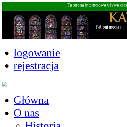
Ta strona internetowa używa cia
logowanie
rejestracja
Główna
O nas
Historia