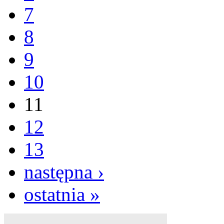
7
8
9
10
11
12
13
następna ›
ostatnia »