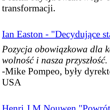
transformacji.
Ian Easton - "Decydujące st
Pozycja obowiązkowa dla k
wolność i nasza przyszłość.
-Mike Pompeo, były dyrekto
USA
Henri J.M Nouwen "Powrót