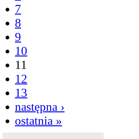
7
8
9
10
11
12
13
następna ›
ostatnia »