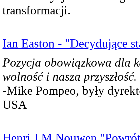
transformacji.
Ian Easton - "Decydujące st
Pozycja obowiązkowa dla k
wolność i nasza przyszłość.
-Mike Pompeo, były dyrekto
USA
Henri J.M Nouwen "Powrót