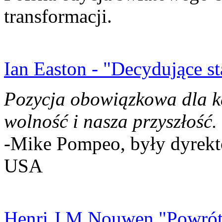
transformacji.
Ian Easton - "Decydujące st
Pozycja obowiązkowa dla k
wolność i nasza przyszłość.
-Mike Pompeo, były dyrekto
USA
Henri J.M Nouwen "Powrót