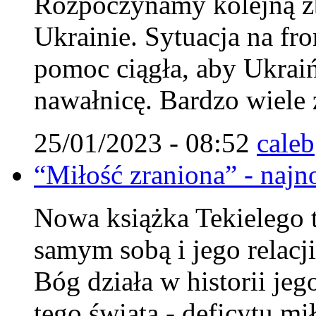
Rozpoczynamy kolejną zb
Ukrainie. Sytuacja na fro
pomoc ciągła, aby Ukraiń
nawałnicę. Bardzo wiele 
25/01/2023 - 08:52
caleb
“Miłość zraniona” - najn
Nowa książka Tekielego 
samym sobą i jego relacj
Bóg działa w historii jeg
tego świata - deficytu mi