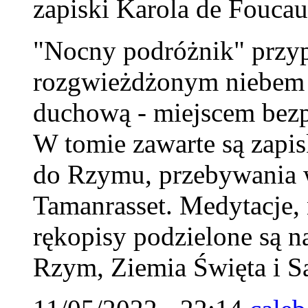
zapiski Karola de Foucau
"Nocny podróżnik" przy
rozgwieżdżonym niebem Sa
duchową - miejscem bezp
W tomie zawarte są zapi
do Rzymu, przebywania w
Tamanrasset. Medytacje, n
rękopisy podzielone są na
Rzym, Ziemia Święta i S