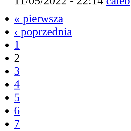
11/05/2022 - 22:14
caleb
« pierwsza
‹ poprzednia
1
2
3
4
5
6
7